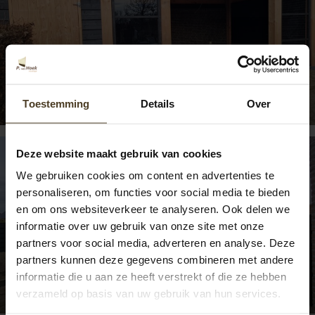
Douglas overkapping Roggel
Toestemming
Details
Over
Deze website maakt gebruik van cookies
We gebruiken cookies om content en advertenties te
personaliseren, om functies voor social media te bieden
en om ons websiteverkeer te analyseren. Ook delen we
informatie over uw gebruik van onze site met onze
partners voor social media, adverteren en analyse. Deze
partners kunnen deze gegevens combineren met andere
Douglas overkapping inclusief zweeds
informatie die u aan ze heeft verstrekt of die ze hebben
rabat schutting
verzameld op basis van uw gebruik van hun services.