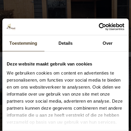
Douglas overkapping Roggel
Toestemming
Details
Over
Deze website maakt gebruik van cookies
We gebruiken cookies om content en advertenties te
personaliseren, om functies voor social media te bieden
en om ons websiteverkeer te analyseren. Ook delen we
informatie over uw gebruik van onze site met onze
partners voor social media, adverteren en analyse. Deze
partners kunnen deze gegevens combineren met andere
Douglas overkapping inclusief zweeds
informatie die u aan ze heeft verstrekt of die ze hebben
rabat schutting
verzameld op basis van uw gebruik van hun services.