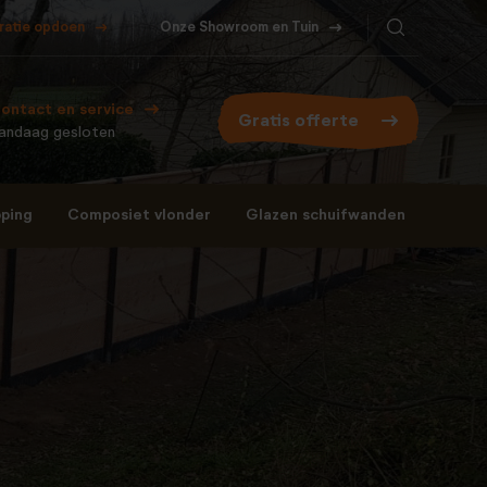
iratie opdoen
Onze Showroom en Tuin
ontact en service
Gratis offerte
andaag gesloten
ping
Composiet vlonder
Glazen schuifwanden
Bel ons
WhatsApp
077- 206 5000
Stuur een berichtje