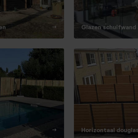
en
Glazen schuifwand
Horizontaal dougla