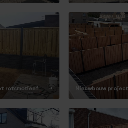
t rotsmotieef
Nieuwbouw project 