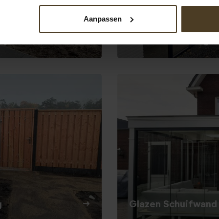
Aanpassen
oject
Grenen schutting –
g
Glazen Schuifwand 