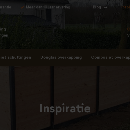
arantie
Meer dan 10 jaar ervaring
Blog
Insp
ing
C
ingen
V
et schuttingen
Douglas overkapping
Composiet overkap
Inspiratie