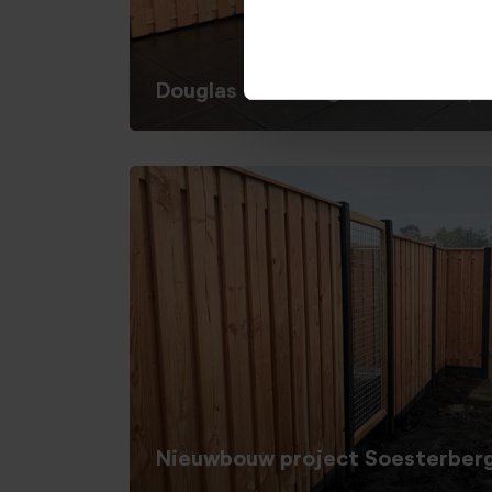
Douglas schutting nieuwbouw pr
Nieuwbouw project Soesterber