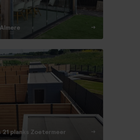
 Almere
s 21 planks Zoetermeer