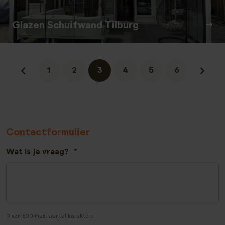
Glazen Schuifwand Tilburg
1
2
3
4
5
6
Contactformulier
Wat is je vraag?
*
0 van 500 max. aantal karakters