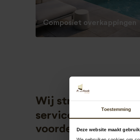
Composiet overkappingen
Wij streven naar e
Toestemming
service en dat tege
voordelige prijs!
Deze website maakt gebruik
We gebruiken cookies om cont