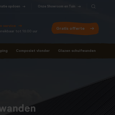
iratie opdoen
Onze Showroom en Tuin
Bel ons
WhatsApp
077- 206 5000
Stuur een berichtje
n service
Gratis offerte
reikbaar tot 16:00 uur
ping
Composiet vlonder
Glazen schuifwanden
Bel ons
WhatsApp
077- 206 5000
Stuur een berichtje
fwanden