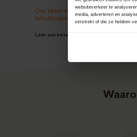
websiteverkeer te analyseren
Ons team van 8 vakmensen heeft m
media, adverteren en analys
schuttingen naar wens geplaatst!
verstrekt of die ze hebben v
Leer ons beter kennen
Waaro