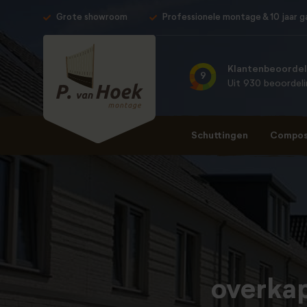
Grote showroom
Professionele montage & 10 jaar g
Klantenbeoordel
9
Uit 930 beoordel
Schuttingen
Composi
overka