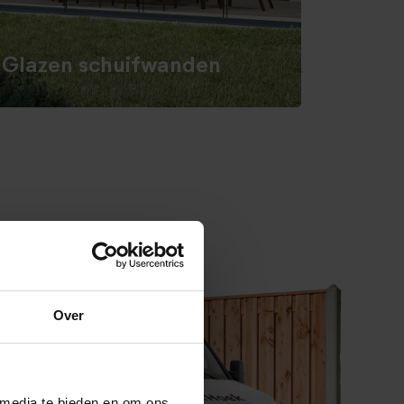
Glazen schuifwanden
Over
 media te bieden en om ons