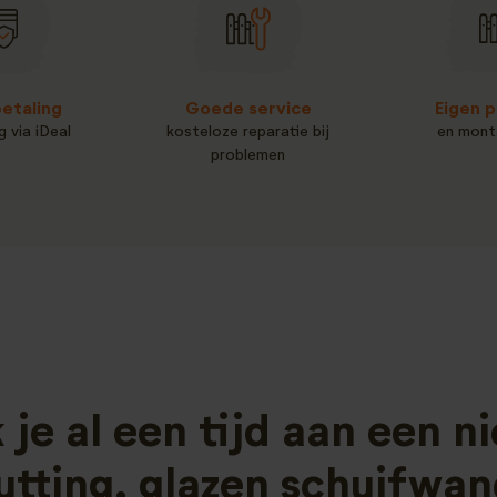
betaling
Goede service
Eigen p
g via iDeal
kosteloze reparatie bij
en mont
problemen
 je al een tijd aan een n
utting, glazen schuifwan