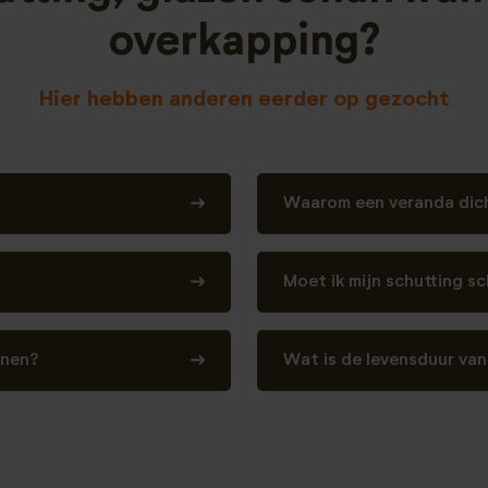
overkapping?
Hier hebben anderen eerder op gezocht
Waarom een veranda dic
Moet ik mijn schutting s
enen?
Wat is de levensduur van