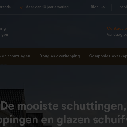
arantie
Meer dan 10 jaar ervaring
Blog
Insp
ing
Contact e
ingen
Vandaag be
et schuttingen
Douglas overkapping
Composiet overkap
De mooiste schuttingen,
ppingen en glazen schui