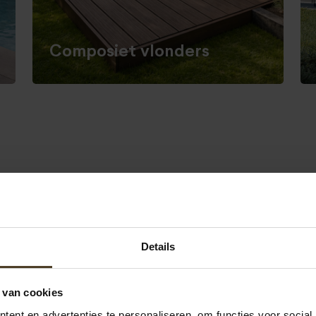
Composiet vlonders
en
hoge kwaliteit
Details
n een
 van cookies
ent en advertenties te personaliseren, om functies voor social