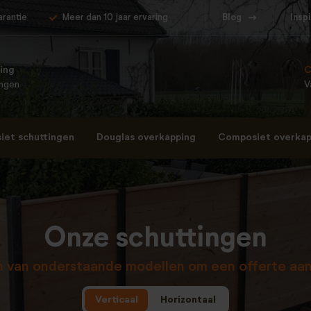
arantie
Meer dan 10 jaar ervaring
Blog
Insp
ing
C
ingen
V
et schuttingen
Douglas overkapping
Composiet overkap
Onze schuttingen
én van onderstaande modellen om een offerte aan
Verticaal
Horizontaal