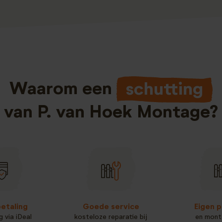
Waarom een
schutting
van P. van Hoek Montage?
betaling
Goede service
Eigen p
g via iDeal
kosteloze reparatie bij
en mont