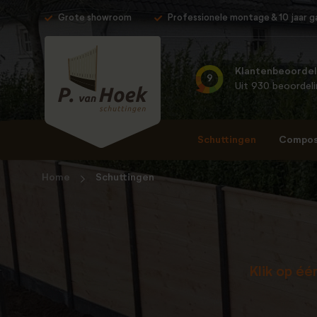
Grote showroom
Professionele montage & 10 jaar g
Klantenbeoordel
9
Uit 930 beoordel
Schuttingen
Composi
Home
Schuttingen
Klik op é