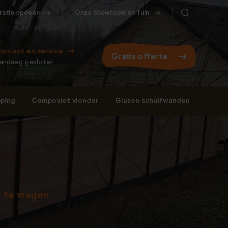
iratie opdoen
Onze Showroom en Tuin
ontact en service
Gratis offerte
andaag gesloten
ping
Composiet vlonder
Glazen schuifwanden
Bel ons
WhatsApp
077- 206 5000
Stuur een berichtje
 te vragen