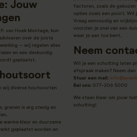
e: Jouw
factoren, zoals de gekozen
opties zoals een poort. Wil
ingen
Vraag eenvoudig en vrijblij
voorzien je snel van een dui
 P. van Hoek Montage, kun
waar je aan toe bent.
dviseren over de juiste
werking – wij regelen alles
Neem conta
ialen en een deskundig
wordt geplaatst.
Wil je een schutting laten p
afspraak maken? Neem dan 
 houtsoort
Stuur een mail:
info@pvanh
Bel ons:
077-206 5000
en wij diverse houtsoorten
We staan klaar om jouw tui
schutting!
, grenen is erg stevig en
den.
de warme kleur en duurzame
erkt geplaatst worden en