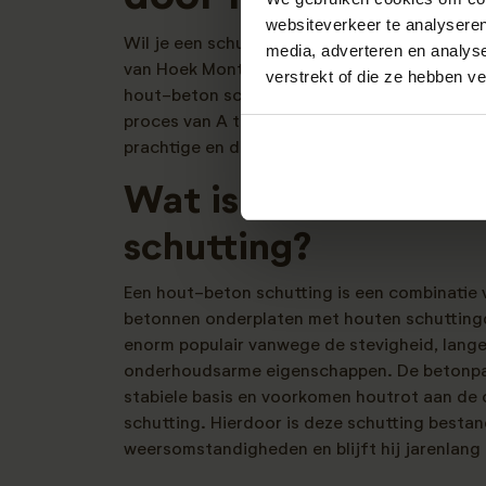
websiteverkeer te analyseren
Wil je een schutting laten plaatsen die zowel st
media, adverteren en analys
van Hoek Montage ben je aan het juiste adr
verstrekt of die ze hebben v
hout-beton schutting die jarenlang meegaat
proces van A tot Z uit handen, zodat jij zor
prachtige en duurzame tuinafscheiding.
Wat is een hout-be
schutting?
Een hout-beton schutting is een combinatie 
betonnen onderplaten met houten schuttingde
enorm populair vanwege de stevigheid, lange
onderhoudsarme eigenschappen. De betonpa
stabiele basis en voorkomen houtrot aan de 
schutting. Hierdoor is deze schutting bestan
weersomstandigheden en blijft hij jarenlang