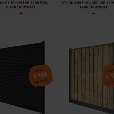
posiet-beton schutting
Composiet-aluminium schu
Black Houtnerf
Teak Houtnerf
Vanaf
Van
€ 190
€ 
per meter
per 