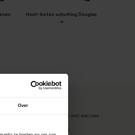
renen
Hout-beton schutting Douglas
Over
eer robuust en onderhoudsarm met een luxe
eeft de langste levensduur.
ieke roodbruine kleur en hoge
 media te bieden en om ons