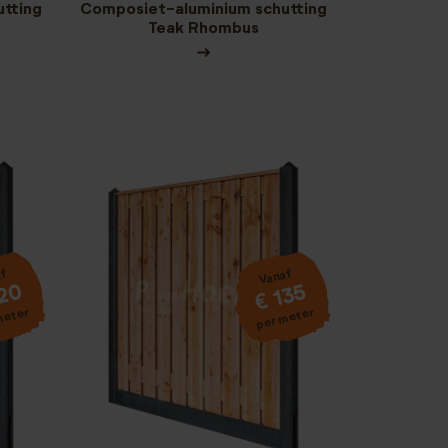
tting
Composiet-aluminium schutting
Teak Rhombus
af
Vanaf
120
€ 135
meter
per meter