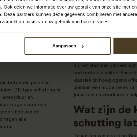
duurzaamheid. Redwood 
. Ook delen we informatie over uw gebruik van onze site met on
Nobifix schutting – Du
evig als stijlvol is? Bij P.
e. Deze partners kunnen deze gegevens combineren met andere i
alternatief voor tropis
es voor een hoogwaardige
erzameld op basis van uw gebruik van hun services.
variant.
. Wij nemen het gehele
geloos kunt genieten van een
Verticale of
Aanpassen
planken?
ton
Bij het plaatsen van een schu
horizontale planken. Een sc
klassiek en hoog ogend effe
van betonnen palen en
planken een moderne en ruim
len. Dit type schutting is
jouw tuin en voorkeuren help
 levensduur en
len zorgen voor een
Wat zijn de 
onderzijde van de
d tegen alle
schutting la
 mooi.
De kosten van een schutting 