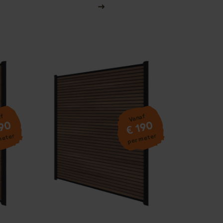
af
Vanaf
190
€ 190
meter
per meter