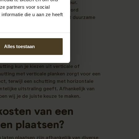
behoudt tot 5x langer zijn kleur.
ze partners voor social
urzaam en ecologisch verantwoord
nformatie die u aan ze heeft
ch hardhout. Nobifix is de meest duurzame
 horizontale
Alles toestaan
tting kun je kiezen uit verticale of
hutting met verticale planken zorgt voor een
ct, terwijl een schutting met horizontale
telijke uitstraling geeft. Afhankelijk van
en wij je de juiste keuze te maken.
kosten van een
ten plaatsen?
laten plaatsen zijn afhankelijk van diverse