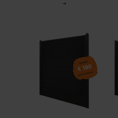
Vanaf
€ 180
per meter