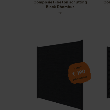
Composiet-beton schutting
Com
Black Rhombus
Vanaf
€ 190
per meter