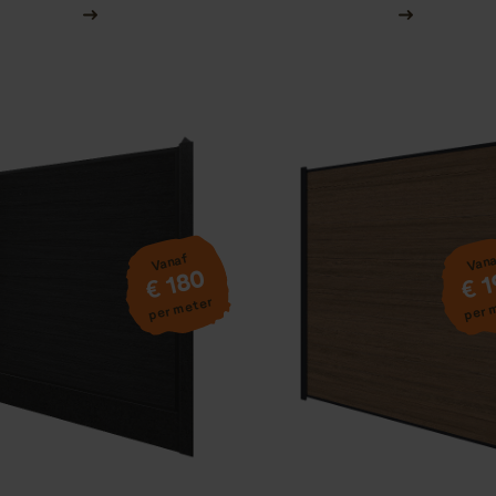
Vanaf
Van
€ 180
€ 
per meter
per 