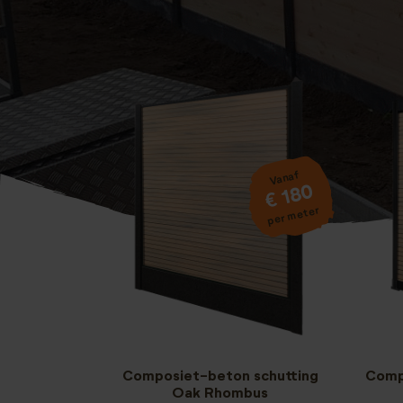
Vanaf
€ 180
per meter
Composiet-beton schutting
Comp
Oak Rhombus