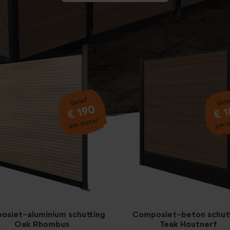
Vanaf
Van
€ 190
€ 
per meter
per 
osiet-aluminium schutting
Composiet-beton schut
Oak Rhombus
Teak Houtnerf