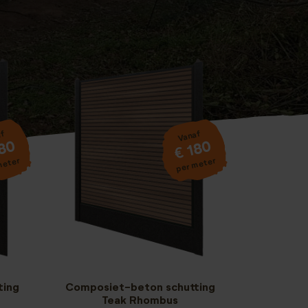
af
Vanaf
180
€ 180
meter
per meter
ting
Composiet-beton schutting
Teak Rhombus