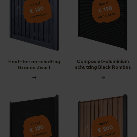
Vanaf
Vanaf
€ 190
€ 160
per meter
per meter
Composiet-aluminium
Hout-beton schutting
schutting Black Rombus
Grenen Zwart
Vanaf
Vanaf
€ 200
€ 180
per meter
per meter