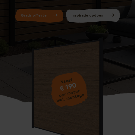
Gratis offerte
Inspiratie opdoen
Vanaf
€ 190
per meter
incl. montage