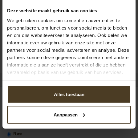
Deze website maakt gebruik van cookies
We gebruiken cookies om content en advertenties te
personaliseren, om functies voor social media te bieden
Stel je schutting samen en vraag
en om ons websiteverkeer te analyseren. Ook delen we
informatie over uw gebruik van onze site met onze
een gratis
offerte
aan
partners voor social media, adverteren en analyse. Deze
partners kunnen deze gegevens combineren met andere
informatie die u aan ze heeft verstrekt of die ze hebben
verzameld op basis van uw gebruik van hun services.
Schuttingopties
Alles toestaan
Wil je een poort?
*
Voorbeeld
Aanpassen
Ja
Nee