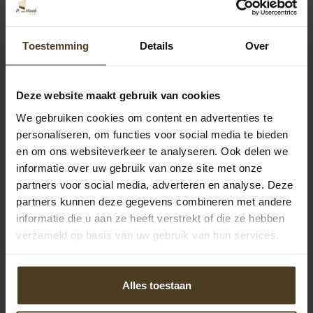
Toestemming
Details
Over
Deze website maakt gebruik van cookies
We gebruiken cookies om content en advertenties te
personaliseren, om functies voor social media te bieden
en om ons websiteverkeer te analyseren. Ook delen we
informatie over uw gebruik van onze site met onze
Douglas overkappingen
partners voor social media, adverteren en analyse. Deze
Bij binnenkomst in onze showtuin worden bezoekers
partners kunnen deze gegevens combineren met andere
direct omringd door de warme en natuurlijke uitstraling
informatie die u aan ze heeft verstrekt of die ze hebben
van de Douglas overkappingen. Deze robuuste en
verzameld op basis van uw gebruik van hun services.
duurzame constructies zijn vervaardigd uit hoogwaardig
Douglas hout, dat bekend staat om zijn prachtige nerven
en natuurlijke weerbestendigheid. Met verschillende
Alles toestaan
ontwerpen en afmetingen bieden onze overkappingen de