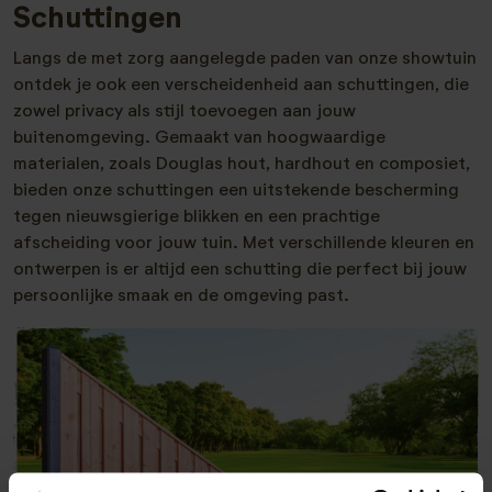
Schuttingen
Langs de met zorg aangelegde paden van onze showtuin
ontdek je ook een verscheidenheid aan schuttingen, die
zowel privacy als stijl toevoegen aan jouw
buitenomgeving. Gemaakt van hoogwaardige
materialen, zoals Douglas hout, hardhout en composiet,
bieden onze schuttingen een uitstekende bescherming
tegen nieuwsgierige blikken en een prachtige
afscheiding voor jouw tuin. Met verschillende kleuren en
ontwerpen is er altijd een schutting die perfect bij jouw
persoonlijke smaak en de omgeving past.