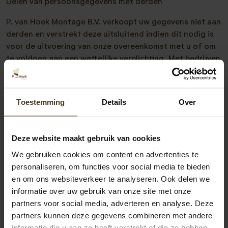
Delen van persoonsgegevens met derden
P. van Hoek Montage B.V. verkoopt uw gegevens niet aan
derden en verstrekt deze uitsluitend indien dit nodig is
voor de uitvoering van onze overeenkomst met u of om
te voldoen aan een wettelijke verplichting. Met bedrijven
die uw gegevens verwerken in onze opdracht, sluiten wij
een bewerkersovereenkomst om te zorgen voor
eenzelfde niveau van beveiliging en vertrouwelijkheid
Toestemming
Details
Over
van uw gegevens. P. van Hoek Montage B.V. blijft
verantwoordelijk voor deze verwerkingen.
Deze website maakt gebruik van cookies
Cookies, of vergelijkbare technieken,
We gebruiken cookies om content en advertenties te
die wij gebruiken
personaliseren, om functies voor social media te bieden
en om ons websiteverkeer te analyseren. Ook delen we
P. van Hoek Montage B.V. gebruikt functionele,
informatie over uw gebruik van onze site met onze
analytische en tracking cookies. Een cookie is een klein
partners voor social media, adverteren en analyse. Deze
tekstbestand dat bij het eerste bezoek aan deze website
partners kunnen deze gegevens combineren met andere
wordt opgeslagen in de browser van uw computer, tablet
informatie die u aan ze heeft verstrekt of die ze hebben