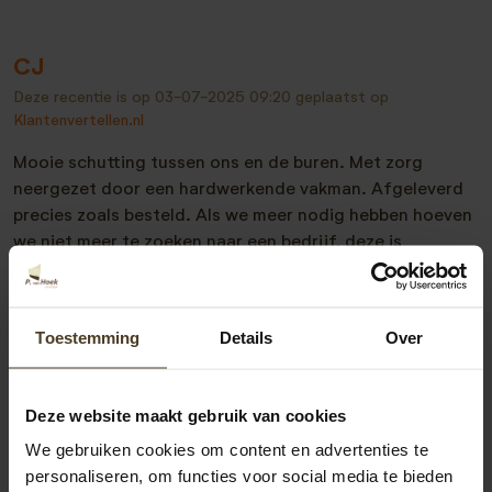
CJ
Deze recentie is op
03-07-2025 09:20
geplaatst op
Klantenvertellen.nl
Mooie schutting tussen ons en de buren. Met zorg
neergezet door een hardwerkende vakman. Afgeleverd
precies zoals besteld. Als we meer nodig hebben hoeven
we niet meer te zoeken naar een bedrijf, deze is
uitstekend.
Met de meeste vriendelijke groeten
Toestemming
Details
Over
Fam. Groot
Deze website maakt gebruik van cookies
We gebruiken cookies om content en advertenties te
Bekijk alle recensies
personaliseren, om functies voor social media te bieden