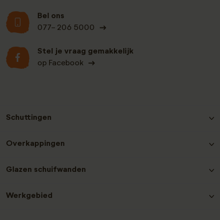
Bel ons
077- 206 5000
Stel je vraag gemakkelijk
op Facebook
Schuttingen
Hout-beton schutting Grenen
Overkappingen
Hout-beton schutting Nobifix
Hout-beton schutting Douglas
Douglas Overkappingen
Glazen schuifwanden
Hout-beton schutting Grenen Zwart
Hout-beton schutting Hardhout
Glazen schuifwanden plaatsen
Hout-beton schutting Redwood
Werkgebied
Laat een recensie achter