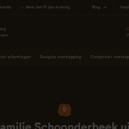
arantie
Meer dan 10 jaar ervaring
Blog
Insp
ing
C
ingen
V
et schuttingen
Douglas overkapping
Composiet overkap
9
amilie Schoonderbeek u