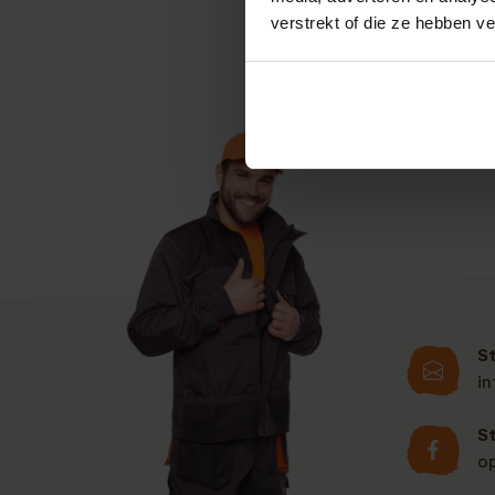
verstrekt of die ze hebben v
S
i
S
o