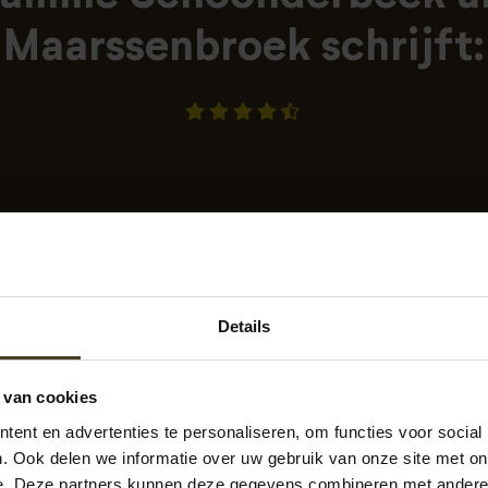
Maarssenbroek schrijft:
Details
oonderbeek
 van cookies
-07-2021 23:32
geplaatst op
Klantenvertellen.nl
ent en advertenties te personaliseren, om functies voor social
nauwkeurig en met veel plezier hebben ze een goede en moo
. Ook delen we informatie over uw gebruik van onze site met on
e. Deze partners kunnen deze gegevens combineren met andere i