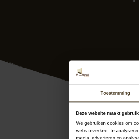
Toestemming
Familie Sch
Deze website maakt gebruik
Deze recentie is op
08
We gebruiken cookies om cont
Vakmensen, werken 
websiteverkeer te analyseren
geplaatst
media, adverteren en analys