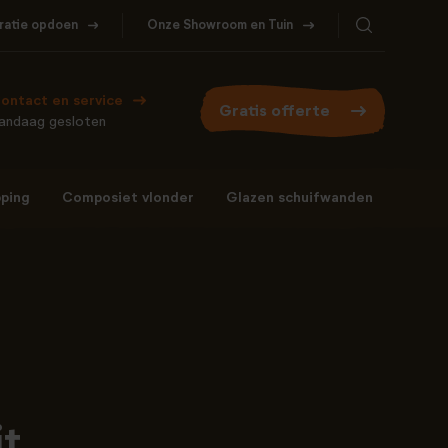
iratie opdoen
Onze Showroom en Tuin
ontact en service
Gratis offerte
andaag gesloten
ping
Composiet vlonder
Glazen schuifwanden
Bel ons
WhatsApp
077- 206 5000
Stuur een berichtje
it