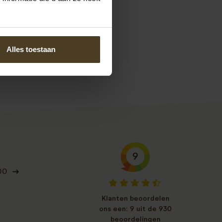
Alles toestaan
9
00
Klanten beoordelen
ons een: 9 uit de 930
beoordelingen