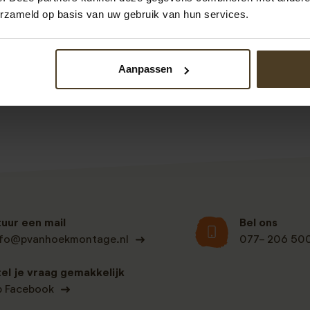
erzameld op basis van uw gebruik van hun services.
Bekijk alle recensies
Aanpassen
tuur een mail
Bel ons
nfo@pvanhoekmontage.nl
077- 206 50
tel je vraag gemakkelijk
p Facebook