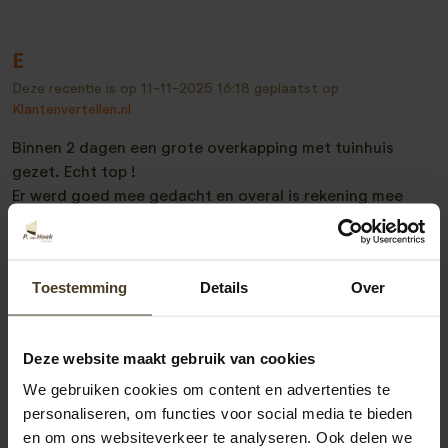
E
Deze recentie is op
11-11-2025 16:18
geplaatst op
Klantenvertellen.nl
Binnen 2 dagen een grote overkapping met tuinhuis
gezet. Echt top !
Er werd goed mee gedacht en overal is rekening mee
gehouden.
Van het advies, vragen, bestellen en plaatsen is alles
soepel en goed verlopen.
Toestemming
Details
Over
Deze website maakt gebruik van cookies
Bekijk alle recensies
We gebruiken cookies om content en advertenties te
personaliseren, om functies voor social media te bieden
en om ons websiteverkeer te analyseren. Ook delen we