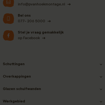
info@pvanhoekmontage.nl
Bel ons
077- 206 5000
Stel je vraag gemakkelijk
op Facebook
Schuttingen
Hout-beton schutting Grenen
Overkappingen
Hout-beton schutting Nobifix
Hout-beton schutting Douglas
Douglas Overkappingen
Glazen schuifwanden
Hout-beton schutting Grenen Zwart
Hout-beton schutting Hardhout
Glazen schuifwanden plaatsen
Hout-beton schutting Redwood
Werkgebied