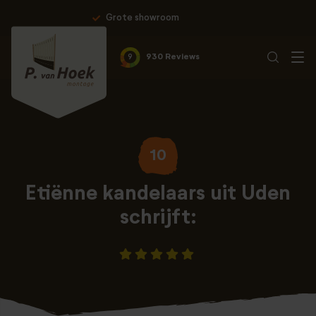
om
Professionele montage & 10
9
930 Reviews
10
Etiënne kandelaars uit Uden
schrijft: