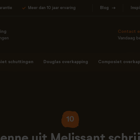
arantie
Meer dan 10 jaar ervaring
Blog
Insp
ing
Contact e
ingen
Vandaag be
et schuttingen
Douglas overkapping
Composiet overkap
10
ienne uit Melissant schrij