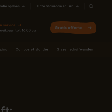
iratie opdoen
Onze Showroom en Tuin
Bel ons
WhatsApp
077- 206 5000
Stuur een berichtje
n service
Gratis offerte
reikbaar tot 16:00 uur
ping
Composiet vlonder
Glazen schuifwanden
Bel ons
WhatsApp
077- 206 5000
Stuur een berichtje
ft: