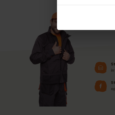
S
i
S
o