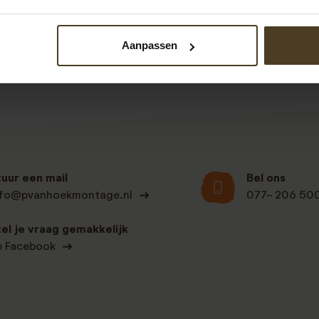
Bekijk alle recensies
Aanpassen
tuur een mail
Bel ons
nfo@pvanhoekmontage.nl
077- 206 50
tel je vraag gemakkelijk
p Facebook