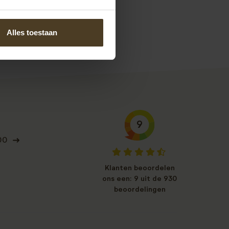
Alles toestaan
9
00
Klanten beoordelen
ons een: 9 uit de 930
beoordelingen