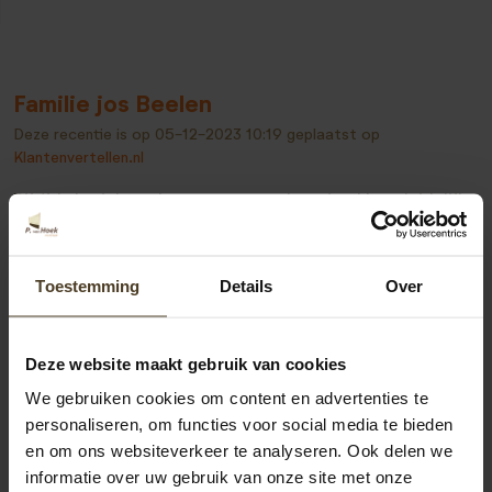
Familie jos Beelen
Deze recentie is op
05-12-2023 10:19
geplaatst op
Klantenvertellen.nl
Bijtijds bericht gekregen van verplaatsing klus, duidelijke
/ vriendelijke uitleg gekregen op mijn “domme vragen “.
Verder secuur gewerkt.
Toestemming
Details
Over
Deze website maakt gebruik van cookies
Bekijk alle recensies
We gebruiken cookies om content en advertenties te
personaliseren, om functies voor social media te bieden
en om ons websiteverkeer te analyseren. Ook delen we
informatie over uw gebruik van onze site met onze