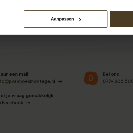
Bekijk alle recensies
Aanpassen
tuur een mail
Bel ons
nfo@pvanhoekmontage.nl
077- 206 50
tel je vraag gemakkelijk
p Facebook