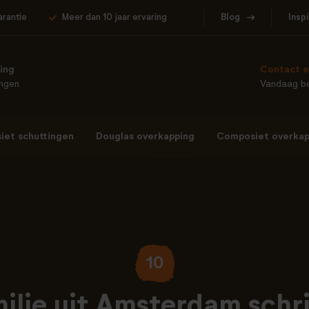
arantie
Meer dan 10 jaar ervaring
Blog
Insp
ing
Contact e
ingen
Vandaag be
et schuttingen
Douglas overkapping
Composiet overkap
10
ilie uit Amsterdam schri