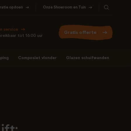
iratie opdoen
Onze Showroom en Tuin
Bel ons
WhatsApp
077- 206 5000
Stuur een berichtje
n service
Gratis offerte
reikbaar tot 16:00 uur
ping
Composiet vlonder
Glazen schuifwanden
Bel ons
WhatsApp
077- 206 5000
Stuur een berichtje
jft: