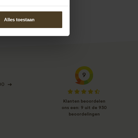
Alles toestaan
9
00
Klanten beoordelen
ons een: 9 uit de 930
beoordelingen