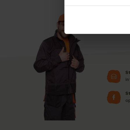
S
i
S
o