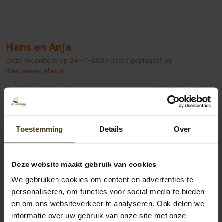
Hans en Anja
Deze recentie is op
24-11-2023 06:53
geplaatst op
Klantenvertellen.nl
Snel reactie, keurig te woord gestaan, duidelijke offerte,
netjes gewerkt, gewerkt volgens afspraak. Zeer
tevreden
Toestemming
Details
Over
Deze website maakt gebruik van cookies
Bekijk alle recensies
We gebruiken cookies om content en advertenties te
personaliseren, om functies voor social media te bieden
en om ons websiteverkeer te analyseren. Ook delen we
informatie over uw gebruik van onze site met onze