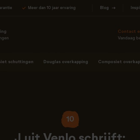
arantie
Meer dan 10 jaar ervaring
Blog
Insp
ing
Contact e
ingen
Vandaag be
et schuttingen
Douglas overkapping
Composiet overkap
10
J uit Venlo schrijft: