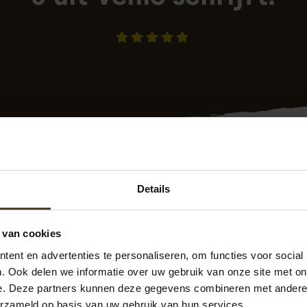
Details
-10-2023 19:49
geplaatst op
Klantenvertellen.nl
 van cookies
lpen, goed advies, en het plaatsen is fantastisch gegaan. Op
ent en advertenties te personaliseren, om functies voor social
eel tevreden. En we hopen dat we veel plezier van de overkapp
. Ook delen we informatie over uw gebruik van onze site met on
e. Deze partners kunnen deze gegevens combineren met andere i
erzameld op basis van uw gebruik van hun services.