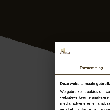
Toestemming
J
Deze recentie is op
31
Deze website maakt gebruik
Geweldig goed geho
We gebruiken cookies om cont
gewerkt. Wij zijn h
websiteverkeer te analyseren
media, adverteren en analys
verstrekt of die ze hebben v