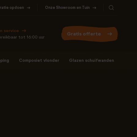
iratie opdoen
Onze Showroom en Tuin
Bel ons
WhatsApp
077- 206 5000
Stuur een berichtje
n service
Gratis offerte
reikbaar tot 16:00 uur
ping
Composiet vlonder
Glazen schuifwanden
Bel ons
WhatsApp
077- 206 5000
Stuur een berichtje