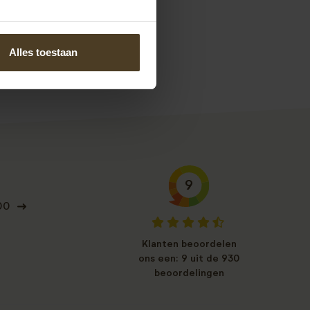
Alles toestaan
9
00
Klanten beoordelen
ons een: 9 uit de 930
beoordelingen