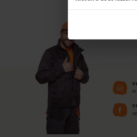
S
i
S
o