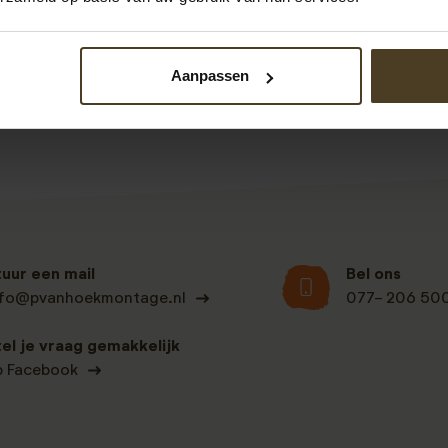
Bekijk alle recensies
Aanpassen
tuur een mail
Bel ons
nfo@pvanhoekmontage.nl
077- 206 50
tel je vraag gemakkelijk
p Facebook