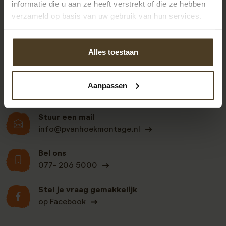
informatie die u aan ze heeft verstrekt of die ze hebben
9
verzameld op basis van uw gebruik van hun services.
Alles toestaan
Klanten beoordelen
ons een: 9 uit de 930
beoordelingen
Aanpassen
Stuur een mail
info@pvanhoekmontage.nl
Bel ons
077- 206 5000
Stel je vraag gemakkelijk
op Facebook