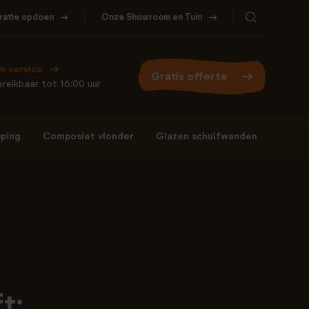
iratie opdoen
Onze Showroom en Tuin
Bel ons
WhatsApp
077- 206 5000
Stuur een berichtje
n service
Gratis offerte
reikbaar tot 16:00 uur
ping
Composiet vlonder
Glazen schuifwanden
Bel ons
WhatsApp
077- 206 5000
Stuur een berichtje
t: