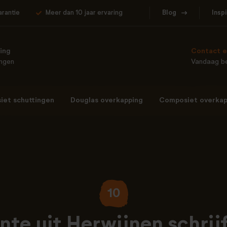
arantie
Meer dan 10 jaar ervaring
Blog
Insp
ing
Contact e
ingen
Vandaag be
et schuttingen
Douglas overkapping
Composiet overkap
10
inte uit Herwijnen schrijf