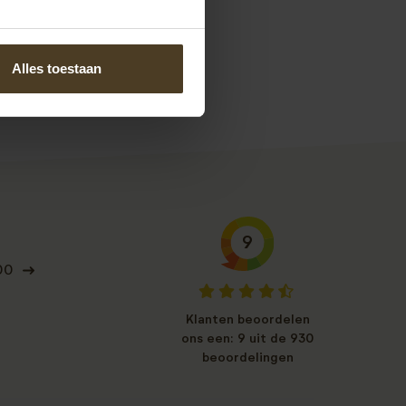
Alles toestaan
9
00
Klanten beoordelen
ons een: 9 uit de 930
beoordelingen