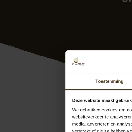
Toestemming
Jinte
Deze recentie is op
27
Deze website maakt gebruik
Mijn ervaring was 
We gebruiken cookies om cont
We raadde de schu
websiteverkeer te analyseren
media, adverteren en analys
verstrekt of die ze hebben v