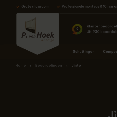
Grote showroom
Professionele montage & 10 jaar g
Klantenbeoordel
9
Uit 930 beoordel
Schuttingen
Composi
Home
Beoordelingen
Jinte
J