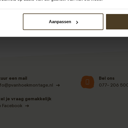
Bekijk alle recensies
Aanpassen
tuur een mail
Bel ons
nfo@pvanhoekmontage.nl
077- 206 50
tel je vraag gemakkelijk
p Facebook