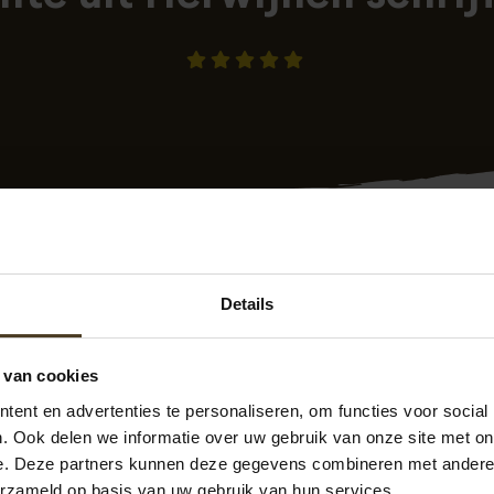
Details
-09-2023 19:16
geplaatst op
Klantenvertellen.nl
 van cookies
erg goed. Hebben 2 dagen fantastisch werk geleverd. Netjes 
ent en advertenties te personaliseren, om functies voor social
ttingman aan iedereen aan.
. Ook delen we informatie over uw gebruik van onze site met on
e. Deze partners kunnen deze gegevens combineren met andere i
erzameld op basis van uw gebruik van hun services.