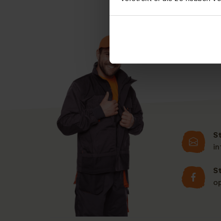
S
i
S
o