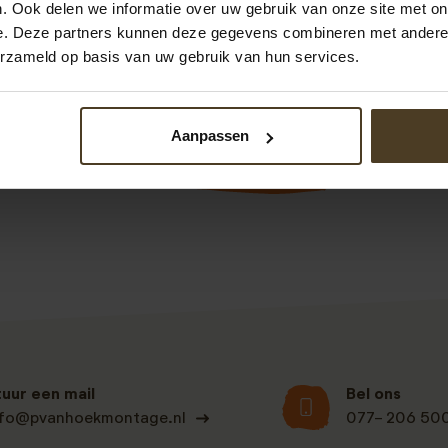
. Ook delen we informatie over uw gebruik van onze site met on
ailtje gestuurd met die vraag. Na een week ontvingen we 
e. Deze partners kunnen deze gegevens combineren met andere i
de cilinder, alles volledig kosteloos! Het vervangen van het 
erzameld op basis van uw gebruik van hun services.
uurde letterlijk 1 minuut. Topservice!
Aanpassen
Bekijk alle recensies
tuur een mail
Bel ons
nfo@pvanhoekmontage.nl
077- 206 50