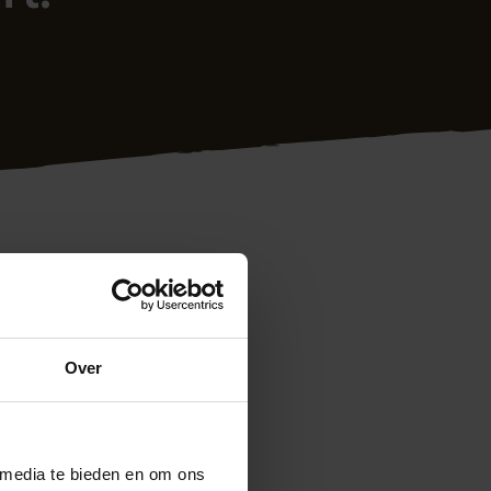
Over
lieten plaatsen
 ongelukkige
ouwd, probeerde ik
 media te bieden en om ons
ukte niet, dus P van