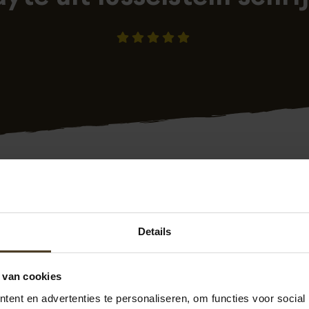
6-06-2026 08:03
geplaatst op
Klantenvertellen.nl
Details
l jaar geleden tot volle tevredenheid onze nieuwe schutting 
ntage, raakte het complete slot van de poortdeur door een
 van cookies
andigheden defect. Nadat ik het complete slot had uitgeb
ent en advertenties te personaliseren, om functies voor social
 ingeslagen merk het type van het slot te achterhalen. Dat l