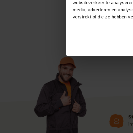
websiteverkeer te analyseren
Hoek Montage een m
media, adverteren en analys
slot met bijbehoren
verstrekt of die ze hebben v
inclusief cilinder d
S
i