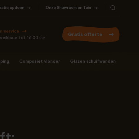
iratie opdoen
Onze Showroom en Tuin
Bel ons
WhatsApp
077- 206 5000
Stuur een berichtje
n service
Gratis offerte
reikbaar tot 16:00 uur
ping
Composiet vlonder
Glazen schuifwanden
Bel ons
WhatsApp
077- 206 5000
Stuur een berichtje
ft: