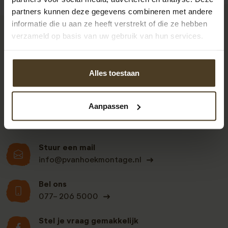
partners kunnen deze gegevens combineren met andere
informatie die u aan ze heeft verstrekt of die ze hebben
verzameld op basis van uw gebruik van hun services.
9
Alles toestaan
Klanten beoordelen
ons een: 9 uit de 930
beoordelingen
Aanpassen
Stuur een mail
info@pvanhoekmontage.nl
Bel ons
077- 206 5000
Stel je vraag gemakkelijk