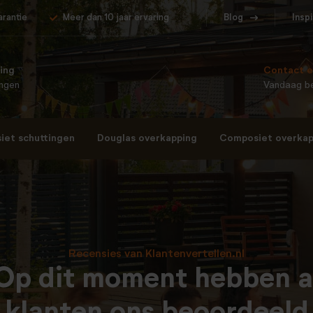
arantie
Meer dan 10 jaar ervaring
Blog
Insp
ing
Contact e
ingen
Vandaag be
et schuttingen
Douglas overkapping
Composiet overkap
Recensies van Klantenvertellen.nl
Op dit moment hebben a