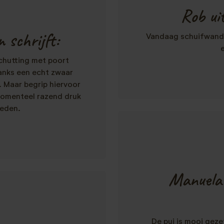
Rob uit
 schrijft:
Vandaag schuifwande
chutting met poort
anks een echt zwaar
 Maar begrip hiervoor
momenteel razend druk
reden.
Manuela 
De pui is mooi gez