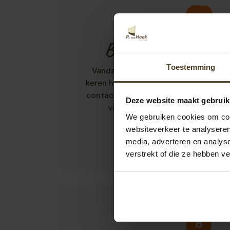
10
Bert uit Voorschoten
Toestemming
Vandaag is onze schutting geplaatst 
keren had gelezen dat klopt dus helem
contact tot en met het eindresultaat
Deze website maakt gebruik
vakmensen niets was te veel en
We gebruiken cookies om cont
eindresultaat hartelijk da
websiteverkeer te analyseren
media, adverteren en analys
verstrekt of die ze hebben v
8