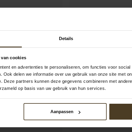
 schrijft:
Details
en wat ik al diverse
aal van af het eerste
 helemaal top wat een
Sonja Wijnb
 van cookies
 een schitterend
ent en advertenties te personaliseren, om functies voor social
nk hiervoor
. Ook delen we informatie over uw gebruik van onze site met on
e. Deze partners kunnen deze gegevens combineren met andere i
Alles prima gerege
erzameld op basis van uw gebruik van hun services.
schutting, helemaal b
een idioot harde stor
nu, w
Aanpassen