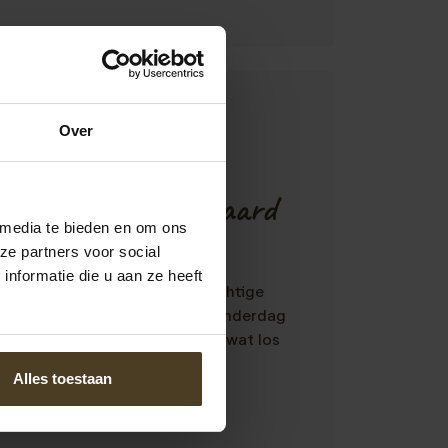
Over
10
erg uit Heerhugowaard
 media te bieden en om ons
schrijft:
ze partners voor social
nformatie die u aan ze heeft
ld, geen problemen, niets. Prachtige
lij ! Woensdag geplaatst en donderdag
m.....helaas wel 1 van de palen wat los
e kijken het even aan.
Alles toestaan