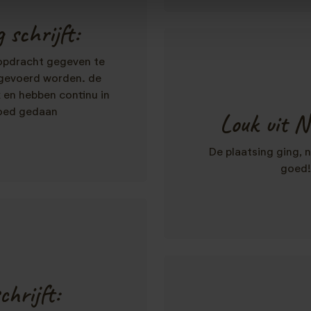
 schrijft:
 opdracht gegeven te
tgevoerd worden. de
 en hebben continu in
goed gedaan
Louk uit N
De plaatsing ging, n
goed! 
chrijft: