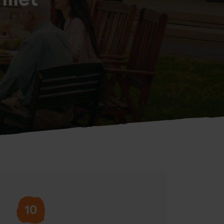
 met
10