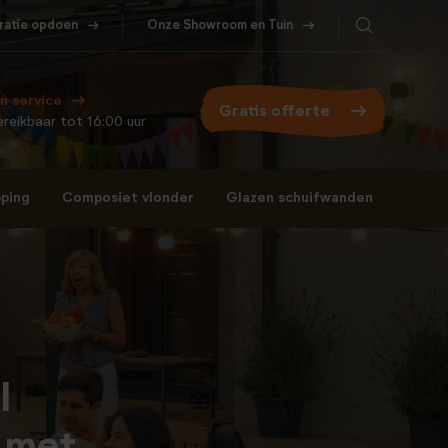
iratie opdoen
Onze Showroom en Tuin
Bel ons
WhatsApp
077- 206 5000
Stuur een berichtje
n service
Gratis offerte
reikbaar tot 16:00 uur
ping
Composiet vlonder
Glazen schuifwanden
Bel ons
WhatsApp
077- 206 5000
Stuur een berichtje
l