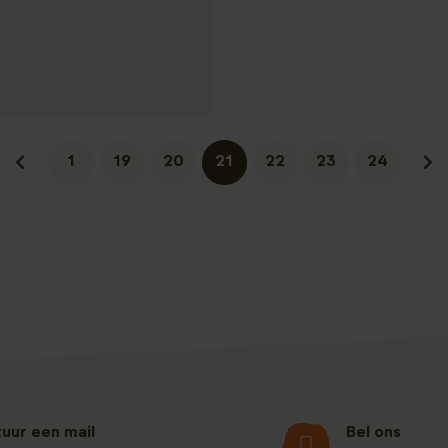
1
19
20
21
22
23
24
tuur een mail
Bel ons