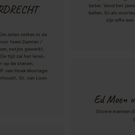
DORDRECHT
beter. Vond het jamm
bellen. En als monte
zijn effe een
0m.laten zetten in de
 door team Damian /
en, netjes gewerkt.
De tijd zal het leren.
r op de stenen.
 P. van Hoek Montage
erhoudt. Gr. van Loon
Ed Moen ui
Stoere mannen di