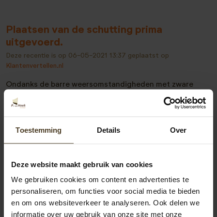
Plaatsen van de schutting prima
uitgevoerd.
Deze recentie is op
06-05-2021 13:37
geplaatst op
Klantenvertellen.nl
Ondanks de barre weersomstandigheden met zware
regen en flinke wind bleven de mannen goedgehumeurd
en hebben zij de schutting met betonpalen prima
geplaatst.
Toestemming
Details
Over
Deze website maakt gebruik van cookies
Bekijk alle recensies
We gebruiken cookies om content en advertenties te
personaliseren, om functies voor social media te bieden
en om ons websiteverkeer te analyseren. Ook delen we
informatie over uw gebruik van onze site met onze