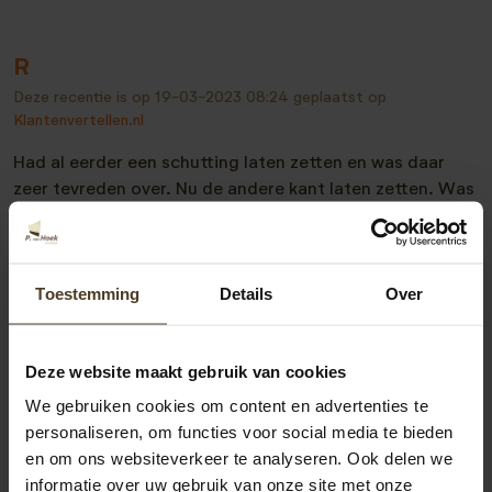
R
Deze recentie is op
19-03-2023 08:24
geplaatst op
Klantenvertellen.nl
Had al eerder een schutting laten zetten en was daar
zeer tevreden over. Nu de andere kant laten zetten. Was
wederom een fijne ervaring. De schutting staat als een
huis en de service van begin offerte tot afhandeling
factuur was zeer goed.
Toestemming
Details
Over
Deze website maakt gebruik van cookies
Bekijk alle recensies
We gebruiken cookies om content en advertenties te
personaliseren, om functies voor social media te bieden
en om ons websiteverkeer te analyseren. Ook delen we
informatie over uw gebruik van onze site met onze