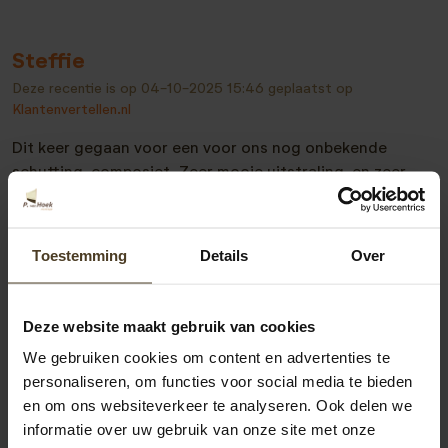
Steffie
Deze recentie is op
04-10-2025 15:46
geplaatst op
Klantenvertellen.nl
Dit keer gegaan voor een voor ons nog onbekende
schutting, composiet. Zeer mooie uitstraling, en zeer
snel en netjes gemonteerd. Wij zijn voor de 2e keer weer
tevreden!
Toestemming
Details
Over
Bekijk alle recensies
Deze website maakt gebruik van cookies
We gebruiken cookies om content en advertenties te
personaliseren, om functies voor social media te bieden
en om ons websiteverkeer te analyseren. Ook delen we
informatie over uw gebruik van onze site met onze