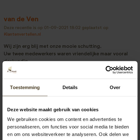
van de Ven
Deze recentie is op
01-09-2021 18:02
geplaatst op
Klantenvertellen.nl
Wij zijn erg blij met onze mooie schutting.
Uw twee medewerkers waren vriendelijke maar vooral
deskundig.
En dat tegen een zeer scherpe prijs.
Wij zullen uw bedrijf zeker aanprijzen bij familie en
vrienden.
Toestemming
Details
Over
Deze website maakt gebruik van cookies
Bekijk alle recensies
We gebruiken cookies om content en advertenties te
personaliseren, om functies voor social media te bieden
en om ons websiteverkeer te analyseren. Ook delen we