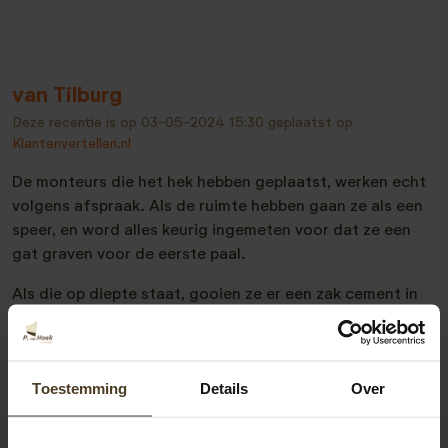
van Tilburg
Deze recentie is op
03-05-2024 15:30
geplaatst op
Klantenvertellen.nl
De monteurs die het hek hebben geplaatst, werken echt
volgens afspraak. Als de ruimte hebben gaan ze als een
speer, en word alles keurig ingemeten voor dat ze een
gat graven voor de eerste paal.
Als die op diepte staat, gooien ze er een zak cement in
het gat dichten het. Op naar het volgende gat en zo
weer het zelfde proces. Totdat ze aan het eind zijn van
de afgesproken lengte. Daarna gaan de wekker er in en
Toestemming
Details
Over
worden vast geschroefd, totdat ook hier weer het eind
is berijkt.
Dan de boven laten er op, en de zaak is klaar. Ze nemen