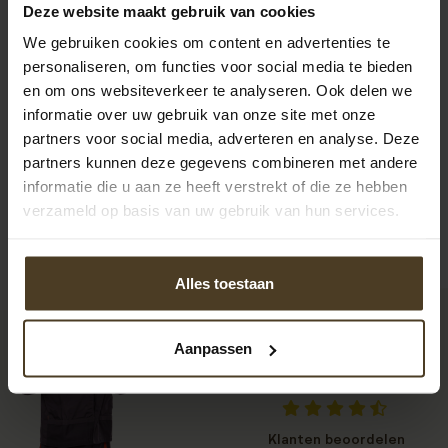
Deze website maakt gebruik van cookies
alle rommel mee, echt ze werken heel secuur. Het is een
aanbeveling om voor P. van Hoek Montage te kiesen.
We gebruiken cookies om content en advertenties te
personaliseren, om functies voor social media te bieden
en om ons websiteverkeer te analyseren. Ook delen we
informatie over uw gebruik van onze site met onze
partners voor social media, adverteren en analyse. Deze
Bekijk alle recensies
partners kunnen deze gegevens combineren met andere
informatie die u aan ze heeft verstrekt of die ze hebben
verzameld op basis van uw gebruik van hun services.
Alles toestaan
Aanpassen
9
Klanten beoordelen