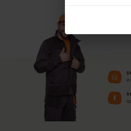
S
i
S
o