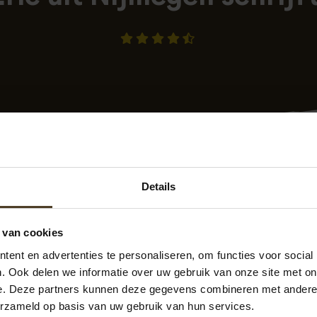
Details
e tot plaatsing goed contact!
 van cookies
-12-2020 11:34
geplaatst op
Klantenvertellen.nl
ent en advertenties te personaliseren, om functies voor social
gesproken werkzaamheden zijn netjes uitgevoerd!
. Ook delen we informatie over uw gebruik van onze site met on
e. Deze partners kunnen deze gegevens combineren met andere i
erzameld op basis van uw gebruik van hun services.