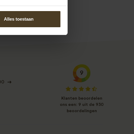
Alles toestaan
9
00
Klanten beoordelen
ons een: 9 uit de 930
beoordelingen