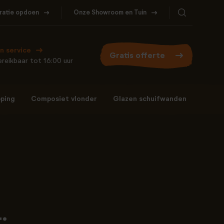
iratie opdoen
Onze Showroom en Tuin
Bel ons
WhatsApp
077- 206 5000
Stuur een berichtje
n service
Gratis offerte
reikbaar tot 16:00 uur
ping
Composiet vlonder
Glazen schuifwanden
Bel ons
WhatsApp
077- 206 5000
Stuur een berichtje
: