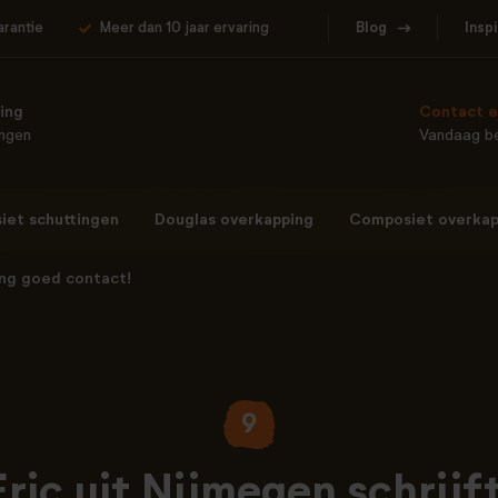
arantie
Meer dan 10 jaar ervaring
Blog
Insp
ing
Contact e
ingen
Vandaag be
et schuttingen
Douglas overkapping
Composiet overkap
ing goed contact!
9
Eric uit Nijmegen schrijft