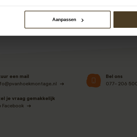
Bekijk alle recensies
Aanpassen
tuur een mail
Bel ons
nfo@pvanhoekmontage.nl
077- 206 50
tel je vraag gemakkelijk
p Facebook