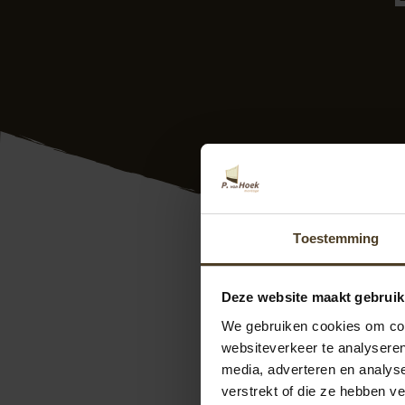
Toestemming
Vanaf offert
Deze website maakt gebruik
Deze recentie is op
17
We gebruiken cookies om cont
De geleverde en af
websiteverkeer te analyseren
media, adverteren en analys
verstrekt of die ze hebben v