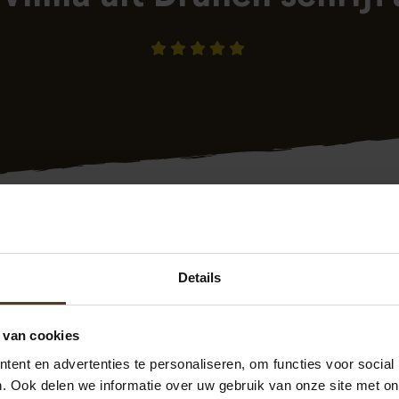
Details
8-03-2023 13:44
geplaatst op
Klantenvertellen.nl
epland, kan door omstandigheden voorkomen, is onze schutti
 van cookies
ns afspraak geplaatst.
ent en advertenties te personaliseren, om functies voor social
evreden over. Jammer dat we niet goed gemeten hadden waar
. Ook delen we informatie over uw gebruik van onze site met on
ebben moeten geven. Maar ook dat viel onder de gemaakte 