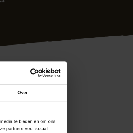
Over
ng gisteren zeer
 media te bieden en om ons
door we een heel
ze partners voor social
afspraken, dus ook