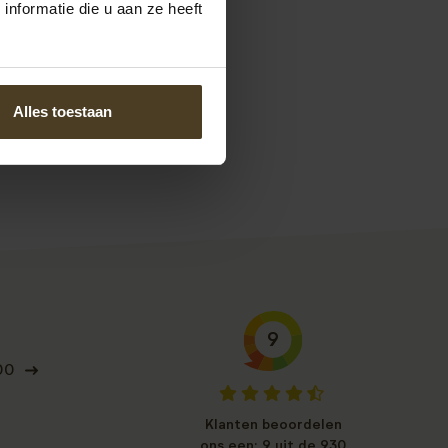
nformatie die u aan ze heeft
s. Een aanrader!
Alles toestaan
9
00
Klanten beoordelen
ons een: 9 uit de 930