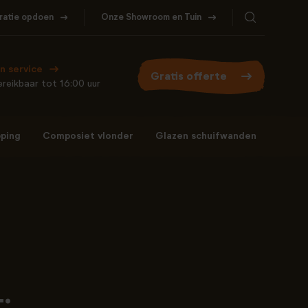
iratie opdoen
Onze Showroom en Tuin
Bel ons
WhatsApp
077- 206 5000
Stuur een berichtje
n service
Gratis offerte
reikbaar tot 16:00 uur
ping
Composiet vlonder
Glazen schuifwanden
Bel ons
WhatsApp
077- 206 5000
Stuur een berichtje
: