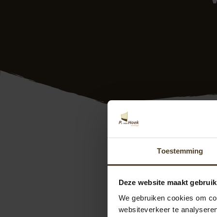
Wilma
Toestemming
Deze recentie is op
2
Beetje later dan g
Deze website maakt gebruik
vakkundig en volge
We gebruiken cookies om cont
Wij zijn er zeer t
websiteverkeer te analyseren
scherm mee terug h