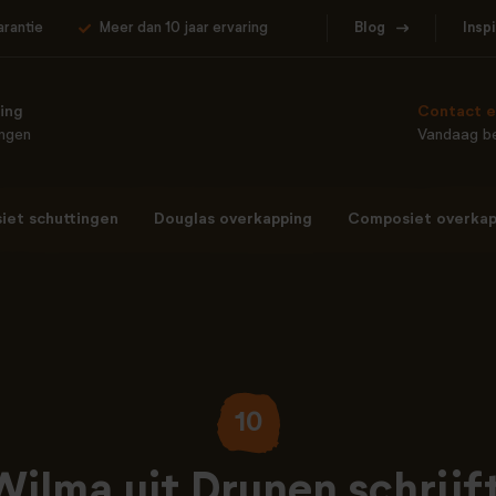
arantie
Meer dan 10 jaar ervaring
Blog
Insp
ing
Contact e
ingen
Vandaag be
et schuttingen
Douglas overkapping
Composiet overkap
10
Wilma uit Drunen schrijft