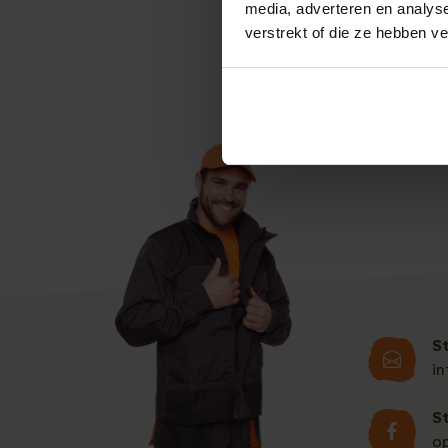
media, adverteren en analys
daar geen kwaad wo
verstrekt of die ze hebben v
S
i
S
o