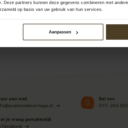
e. Deze partners kunnen deze gegevens combineren met andere i
ord over. Zeer keurige jongens, vriendelijk en harde werker
erzameld op basis van uw gebruik van hun services.
Aanpassen
Bekijk alle recensies
tuur een mail
Bel ons
nfo@pvanhoekmontage.nl
077- 206 50
tel je vraag gemakkelijk
p Facebook