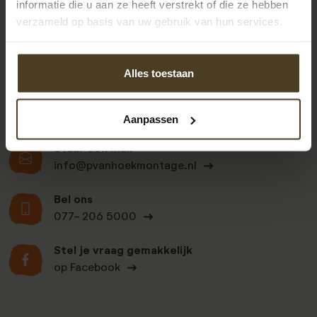
informatie die u aan ze heeft verstrekt of die ze hebben
verzameld op basis van uw gebruik van hun services.
Klanten beoordelen
Alles toestaan
ons een: 9 uit de 930
beoordelingen
Aanpassen
Stuur een mail
info@pvanhoekmontage.nl
Bel ons
077- 206 5000
Stel je vraag gemakkelijk
op Facebook