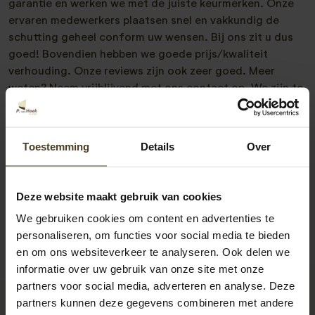
garantie en werken we met de juiste keurmerken. Onze
ervaren medewerkers plaatsen snel en vakkundig de
schutting geheel conform uw wensen. Bij ons zit u dus
goed! Bovendien hebben we goede prijs/kwaliteit
verhouding. Onze reviews zijn ook zeer goed. Meer
weten? Neem vrijblijvend met ons contact op. We zijn te
bereiken op 077- 206 5000 of via
info@pvanhoekmontage.nl
Ook kunt u direct een
offerte schutting plaatsen
aanvragen. U krijgt dan snel
Toestemming
Details
Over
bericht van ons.
Deze website maakt gebruik van cookies
We gebruiken cookies om content en advertenties te
personaliseren, om functies voor social media te bieden
en om ons websiteverkeer te analyseren. Ook delen we
informatie over uw gebruik van onze site met onze
partners voor social media, adverteren en analyse. Deze
partners kunnen deze gegevens combineren met andere
9