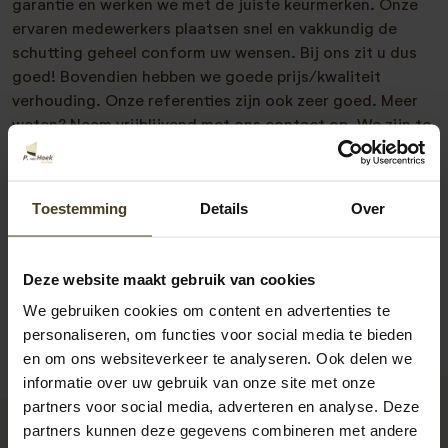
garantie en werken we met de juiste keurmerken. Onze
ervaren medewerkers plaatsen snel en vakkundig de
schutting geheel conform uw wensen. Bij ons zit u dus
goed! Bovendien hebben we goede prijs/kwaliteit
verhouding. Onze referenties zijn ook zeer goed. Meer
weten? Neem vrijblijvend met ons contact op. We zijn te
bereiken op 077- 206 5000 of via
info@pvanhoekmontage.nl
Ook kunt u direct een
offerte schutting plaatsen
aanvragen. U krijgt dan snel
Toestemming
Details
Over
bericht van ons.
Deze website maakt gebruik van cookies
We gebruiken cookies om content en advertenties te
personaliseren, om functies voor social media te bieden
en om ons websiteverkeer te analyseren. Ook delen we
informatie over uw gebruik van onze site met onze
partners voor social media, adverteren en analyse. Deze
partners kunnen deze gegevens combineren met andere
9