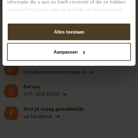
informatie die u aan ze heeft verstrekt of die ze hebben
verzameld op basis van uw gebruik van hun services.
Klanten beoordelen
Alles toestaan
ons een: 9 uit de 930
beoordelingen
Aanpassen
Stuur een mail
info@pvanhoekmontage.nl
Bel ons
077- 206 5000
Stel je vraag gemakkelijk
op Facebook