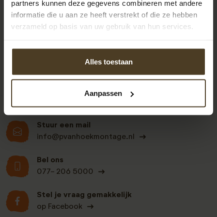
partners kunnen deze gegevens combineren met andere
informatie die u aan ze heeft verstrekt of die ze hebben
9
verzameld op basis van uw gebruik van hun services.
Alles toestaan
Klanten beoordelen
ons een: 9 uit de 930
beoordelingen
Aanpassen
Stuur een mail
info@pvanhoekmontage.nl
Bel ons
077- 206 5000
Stel je vraag gemakkelijk
op Facebook