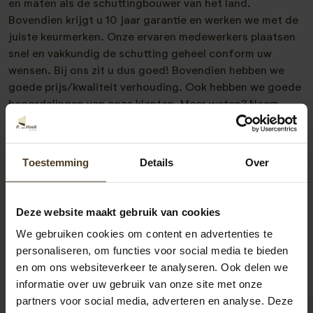
en maten als de schuttingbouwer van het land.
Bovendien krijgt u 10 jaar garantie en werken we met de
juiste keurmerken. Onze ervaren medewerkers plaatsen
snel en vakkundig de schutting geheel conform uw
wensen. Bij ons zit u dus goed! Bovendien hebben we
goede prijs/kwaliteit verhouding. Ook hebben we goede
beoordelingen van onze klanten. Meer weten? Neem
vrijblijvend met ons contact op. Telefonisch zijn we
bereikbaar op 077- 206 5000 en via e-mail op
info@pvanhoekmontage.nl
Ook kunt u direct een
Toestemming
Details
Over
offerte schutting plaatsen
aanvragen. We helpen u
graag!
Deze website maakt gebruik van cookies
We gebruiken cookies om content en advertenties te
personaliseren, om functies voor social media te bieden
en om ons websiteverkeer te analyseren. Ook delen we
informatie over uw gebruik van onze site met onze
partners voor social media, adverteren en analyse. Deze