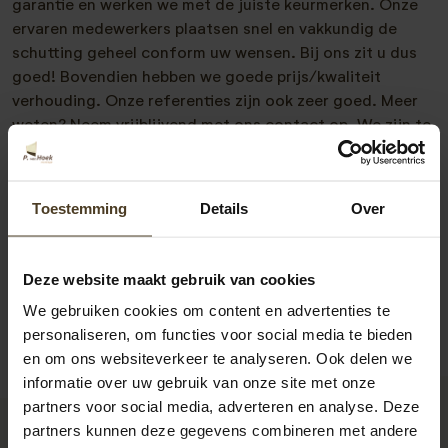
garantie en werken we met de juiste keurmerken. Onze
ervaren medewerkers plaatsen snel en vakkundig de
schutting geheel conform uw wensen. Bij ons zit u dus
goed! Bovendien hebben we goede prijs/kwaliteit
verhouding. Onze referenties zijn ook zeer goed. Meer
weten? Neem vrijblijvend met ons contact op. We zijn te
bereiken op 077- 206 5000 of via
info@pvanhoekmontage.nl
Ook kunt u direct een
offerte schutting plaatsen
aanvragen. U krijgt dan snel
Toestemming
Details
Over
bericht van ons.
Deze website maakt gebruik van cookies
We gebruiken cookies om content en advertenties te
personaliseren, om functies voor social media te bieden
en om ons websiteverkeer te analyseren. Ook delen we
informatie over uw gebruik van onze site met onze
partners voor social media, adverteren en analyse. Deze
partners kunnen deze gegevens combineren met andere
9