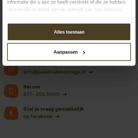
informatie die u aan ze heeft verstrekt of die ze hebben
verzameld op basis van uw gebruik van hun services.
Klanten beoordelen
Alles toestaan
ons een: 9 uit de 930
beoordelingen
Aanpassen
Stuur een mail
info@pvanhoekmontage.nl
Bel ons
077- 206 5000
Stel je vraag gemakkelijk
op Facebook