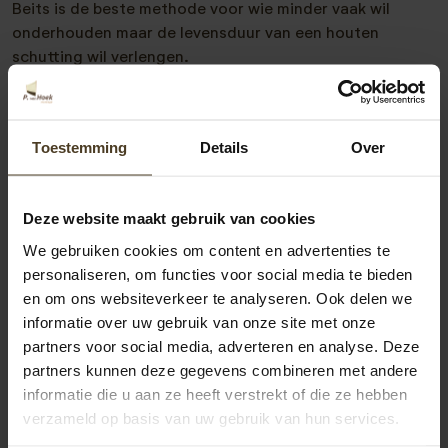
Beits is de beste methode voor wie minder vaak wil
onderhouden maar de levensduur van een houten
schutting wil verlengen.
Composiet schutting:
onderhoudsvriendelijk en
Toestemming
Details
Over
kleurvast
Composiet bestaat uit houtvezels en kunststof.
Deze website maakt gebruik van cookies
Daardoor is het materiaal vormvast, sterk en bijna
We gebruiken cookies om content en advertenties te
onderhoudsvrij. Voor veel mensen is het een praktische
personaliseren, om functies voor social media te bieden
keuze die jaar na jaar mooi blijft.
en om ons websiteverkeer te analyseren. Ook delen we
informatie over uw gebruik van onze site met onze
Composiet schutting schoonmaken
partners voor social media, adverteren en analyse. Deze
partners kunnen deze gegevens combineren met andere
Composiet trekt minder vuil aan dan hout, maar vuil kan
informatie die u aan ze heeft verstrekt of die ze hebben
zich na verloop van tijd wel hechten.
verzameld op basis van uw gebruik van hun services.
Reiniging van composiet