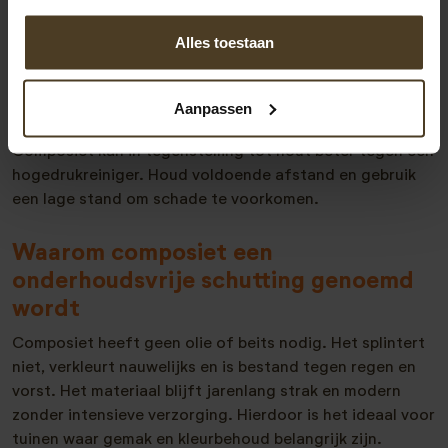
• gebruik warm water met milde zeep
• maak schoon met een zachte borstel of spons
Alles toestaan
• spoel goed na met schoon water
• vermijd schuursponzen om zichtbare krassen te
Aanpassen
voorkomen
Composiet kan in tegenstelling tot hout beter tegen een
hogedrukreiniger. Houd voldoende afstand en gebruik
een lage stand om schade te voorkomen.
Waarom composiet een
onderhoudsvrije schutting genoemd
wordt
Composiet heeft geen olie of beits nodig. Het splintert
niet, verkleurt nauwelijks en is bestand tegen regen en
vorst. Het materiaal blijft jarenlang strak en modern
zonder intensieve verzorging. Hierdoor is het ideaal voor
tuinen waar gemak en kleurbehoud belangrijk zijn.