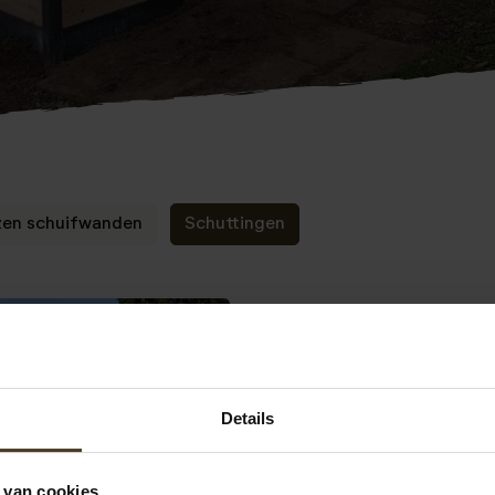
zen schuifwanden
Schuttingen
Details
 van cookies