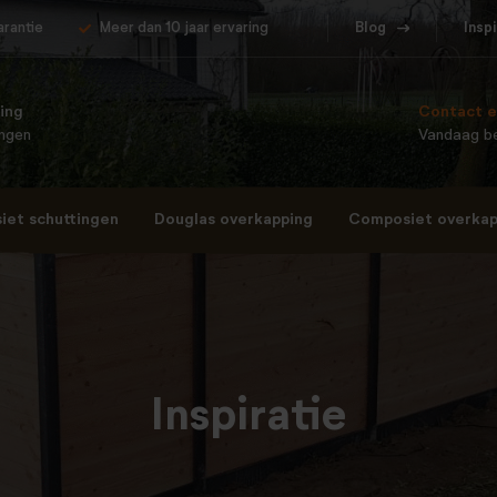
arantie
Meer dan 10 jaar ervaring
Blog
Insp
ing
Contact e
ingen
Vandaag be
et schuttingen
Douglas overkapping
Composiet overkap
Inspiratie