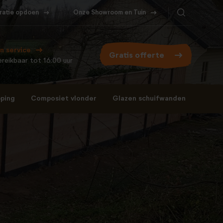
iratie opdoen
Onze Showroom en Tuin
Bel ons
WhatsApp
077- 206 5000
Stuur een berichtje
n service
Gratis offerte
reikbaar tot 16:00 uur
ping
Composiet vlonder
Glazen schuifwanden
Bel ons
WhatsApp
077- 206 5000
Stuur een berichtje