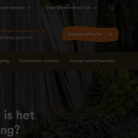
iratie opdoen
Onze Showroom en Tuin
ontact en service
Gratis offerte
andaag gesloten
ping
Composiet vlonder
Glazen schuifwanden
Bel ons
WhatsApp
077- 206 5000
Stuur een berichtje
is het
ing?