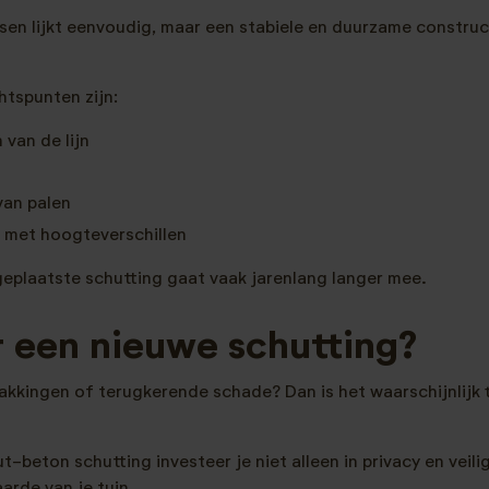
tsen lijkt eenvoudig, maar een stabiele en duurzame constru
htspunten zijn:
 van de lijn
van palen
 met hoogteverschillen
geplaatste schutting gaat vaak jarenlang langer mee.
r een nieuwe schutting?
zakkingen of terugkerende schade? Dan is het waarschijnlijk 
-beton schutting investeer je niet alleen in privacy en veili
aarde van je tuin.