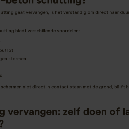
-beton schutting?
utting gaat vervangen, is het verstandig om direct naar duu
utting biedt verschillende voordelen:
r
outrot
egen stormen
ud
chermen niet direct in contact staan met de grond, blijft h
g vervangen: zelf doen of l
?