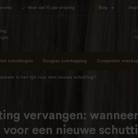
arantie
Meer dan 10 jaar ervaring
Blog
Insp
ing
C
ingen
V
et schuttingen
Douglas overkapping
Composiet overkap
anneer is het tijd voor een nieuwe schutting?
ting vervangen: wanneer 
d voor een nieuwe schutt