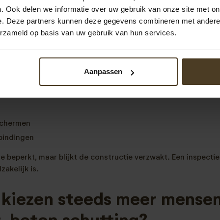
. Ook delen we informatie over uw gebruik van onze site met on
g kan direct zorgen voor een compleet andere uitstraling va
e. Deze partners kunnen deze gegevens combineren met andere i
erzameld op basis van uw gebruik van hun services.
hade heeft de constructie verzwa
teeds vaker te maken met stevige stormen.
Aanpassen
 kan schade ontstaan zoals:
elen
schermen
bindingen
e beperkt, maar blijkt de constructie verzwakt. Een inspectie
akelijk is.
kiezen steeds meer mensen