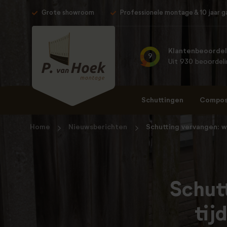
Grote showroom
Professionele montage & 10 jaar g
Klantenbeoordel
9
Uit 930 beoordel
Schuttingen
Composi
Home
Nieuwsberichten
Schutting vervangen: w
Schut
tij