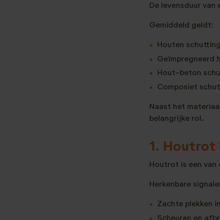
De levensduur van e
Gemiddeld geldt:
Houten schutting:
Geïmpregneerd ho
Hout-beton schut
Composiet schutt
Naast het materia
belangrijke rol.
1. Houtrot
Houtrot is een van
Herkenbare signalen
Zachte plekken i
Scheuren en afb