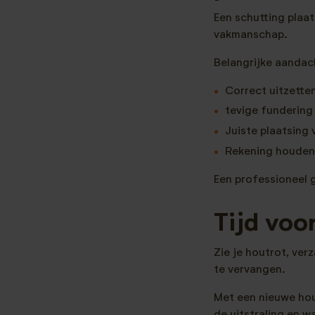
Een schutting plaa
vakmanschap.
Belangrijke aandac
Correct uitzetten
tevige fundering
Juiste plaatsing 
Rekening houden
Een professioneel 
Tijd voo
Zie je houtrot, ver
te vervangen.
Met een nieuwe hout
de uitstraling en w