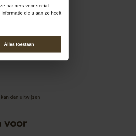
ze partners voor social
n de tuin.
nformatie die u aan ze heeft
kt
Alles toestaan
 kan dan uitwijzen
 voor