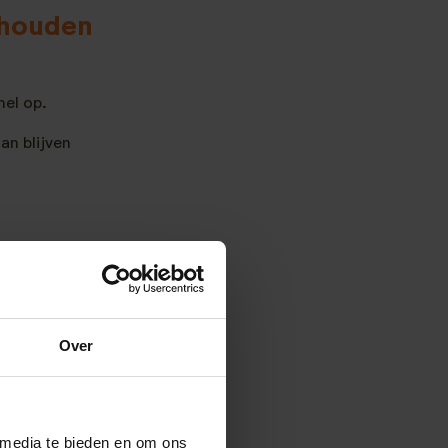
rhouden
nel op.
an blijven
Over
 media te bieden en om ons