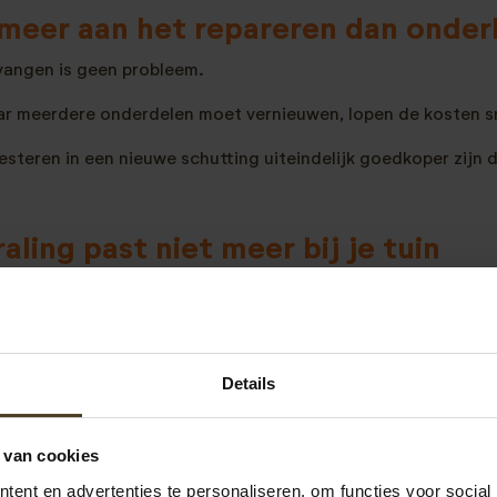
 meer aan het repareren dan onde
rvangen is geen probleem.
jaar meerdere onderdelen moet vernieuwen, lopen de kosten s
vesteren in een nieuwe schutting uiteindelijk goedkoper zijn d
raling past niet meer bij je tuin
ing wordt vervangen vanwege schade.
 kiezen voor een nieuwe schutting omdat:
rnieuwd
Details
erkapping komt
 gemoderniseerd
 van cookies
enst is
ent en advertenties te personaliseren, om functies voor social