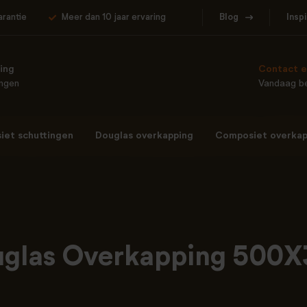
arantie
Meer dan 10 jaar ervaring
Blog
Insp
ing
Contact e
ingen
Vandaag be
et schuttingen
Douglas overkapping
Composiet overkap
glas Overkapping 500