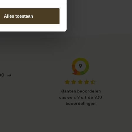
s.
Alles toestaan
9
00
Klanten beoordelen
ons een: 9 uit de 930
beoordelingen