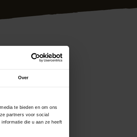
sioneel plaatsen
 als specialist
kunnen de douglas
Over
 Uw wensen staan
erpe prijs is ons
 media te bieden en om ons
kom gewoon even
ze partners voor social
em vrijblijvend met
nformatie die u aan ze heeft
ontage.nl
Ook
en 5 minuten kunt