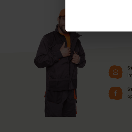
u deze aanvragen. 
S
i
S
o