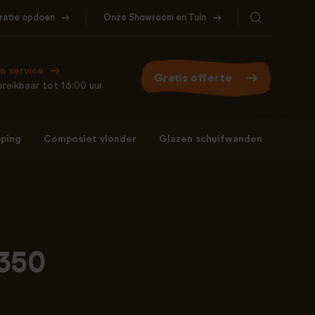
iratie opdoen
Onze Showroom en Tuin
Bel ons
WhatsApp
077- 206 5000
Stuur een berichtje
n service
Gratis offerte
reikbaar tot 16:00 uur
ping
Composiet vlonder
Glazen schuifwanden
Bel ons
WhatsApp
077- 206 5000
Stuur een berichtje
X350