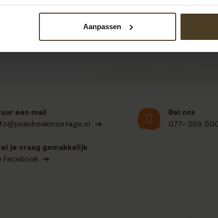
Binnen 2 werkdagen krijgt u dan een voorstel op maat van on
Aanpassen
tuur een mail
Bel ons
nfo@pvanhoekmontage.nl
077- 206 50
tel je vraag gemakkelijk
p Facebook