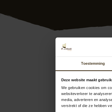
Douglas overkappi
van een douglas ov
onder de rivieren. 
Toestemming
overkapping van uw
daarbij centraal. O
motto.
Deze website maakt gebruik
We gebruiken cookies om cont
Wilt u weten wat er
websiteverkeer te analyseren
langs in onze
show
media, adverteren en analys
ons contact op. We
verstrekt of die ze hebben v
kunt u direct een
o