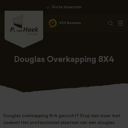
Grote showroom
Pro
9
930 Reviews
Douglas Overkapping 8X4
Douglas overkapping 8×4 gezocht? Stop dan maar met
zoeken! Het professioneel plaatsen van een douglas