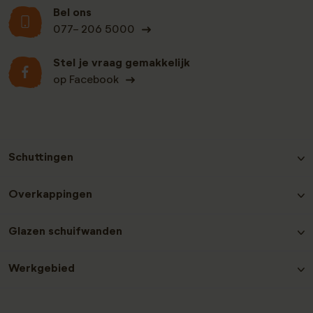
Bel ons
077- 206 5000
Stel je vraag gemakkelijk
op Facebook
Schuttingen
Hout-beton schutting Grenen
Overkappingen
Hout-beton schutting Nobifix
Hout-beton schutting Douglas
Douglas Overkappingen
Glazen schuifwanden
Hout-beton schutting Grenen Zwart
Hout-beton schutting Hardhout
Glazen schuifwanden plaatsen
Hout-beton schutting Redwood
Werkgebied
Laat een recensie achter
Contact en service