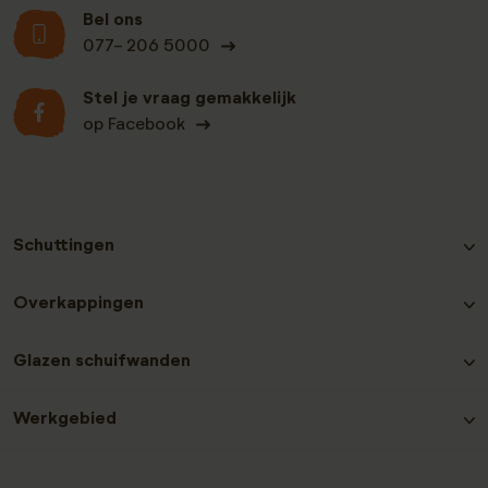
Bel ons
077- 206 5000
Stel je vraag gemakkelijk
op Facebook
Schuttingen
Hout-beton schutting Grenen
Overkappingen
Hout-beton schutting Nobifix
Hout-beton schutting Douglas
Douglas Overkappingen
Glazen schuifwanden
Hout-beton schutting Grenen Zwart
Hout-beton schutting Hardhout
Glazen schuifwanden plaatsen
Hout-beton schutting Redwood
Werkgebied
Laat een recensie achter
Contact en service