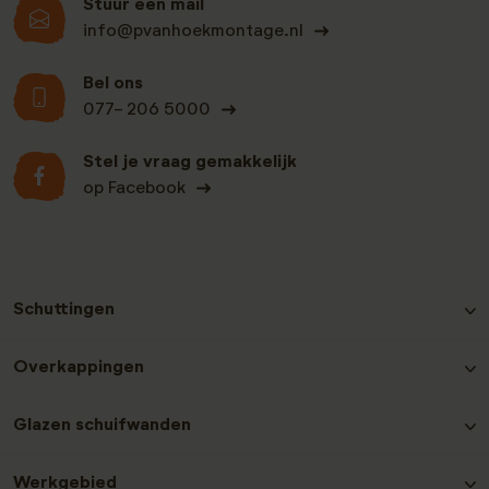
Stuur een mail
info@pvanhoekmontage.nl
Bel ons
077- 206 5000
Stel je vraag gemakkelijk
op Facebook
Schuttingen
Hout-beton schutting Grenen
Overkappingen
Hout-beton schutting Nobifix
Hout-beton schutting Douglas
Douglas Overkappingen
Glazen schuifwanden
Hout-beton schutting Grenen Zwart
Hout-beton schutting Hardhout
Glazen schuifwanden plaatsen
Hout-beton schutting Redwood
Werkgebied