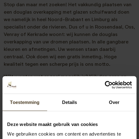
Stop dan maar met zoeken! Het vakkundig plaatsen van
een douglas overkapping met glazen schuifwand doen
we namelijk in heel Noord-Brabant en Limburg als
specialist onder de rivieren. Dus of u in Roosendaal, Oss,
Venray of Kerkrade woont: wij kunnen de douglas
overkapping van uw dromen plaatsen. In alle gangbare
kleuren en afmetingen. Uw wensen staan daarbij
centraal. Ook doen wij een gratis inmeting. Hoge
kwaliteit tegen een scherpe prijs is ons motto.
Wilt u weten wat er zoal mogelijk is? Kijk dan eens op
onze
inspiratiepagina
of kom gewoon even langs in onze
showtuin
! En mocht u het alsnog niet weten of advies
wensen? Neem vrijblijvend met ons contact op. We zijn
Toestemming
Details
Over
te bereiken op
077- 206 5000
of via
info@pvanhoekmontage.nl
Ook kunt u direct een
offerte douglas overkapping laten plaatsen
Deze website maakt gebruik van cookies
aanvragen. Binnen 5 minuten kunt u deze aanvragen.
We gebruiken cookies om content en advertenties te
Binnen 2 werkdagen krijgt u dan een voorstel op maat