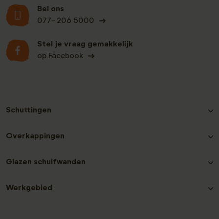
Bel ons
077- 206 5000
Stel je vraag gemakkelijk
op Facebook
Schuttingen
Hout-beton schutting Grenen
Overkappingen
Hout-beton schutting Nobifix
Hout-beton schutting Douglas
Douglas Overkappingen
Glazen schuifwanden
Hout-beton schutting Grenen Zwart
Hout-beton schutting Hardhout
Glazen schuifwanden plaatsen
Hout-beton schutting Redwood
Werkgebied
Laat een recensie achter
Contact en service