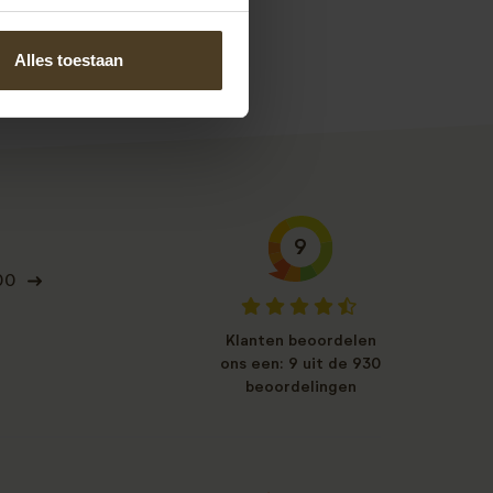
s.
Alles toestaan
9
00
Klanten beoordelen
ons een: 9 uit de 930
beoordelingen