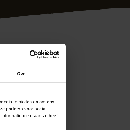
laatsen van een
cialist onder de
 douglas
Over
 Uw wensen staan
erpe prijs is ons
 media te bieden en om ons
kom gewoon even
ze partners voor social
em vrijblijvend met
nformatie die u aan ze heeft
ontage.nl
Ook
en 5 minuten kunt