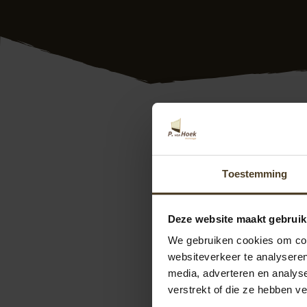
Douglas overkappin
douglas overkappin
rivieren. Dus of u 
Toestemming
overkapping van uw
daarbij centraal. O
motto.
Deze website maakt gebruik
We gebruiken cookies om cont
Wilt u weten wat er
websiteverkeer te analyseren
langs in onze
show
media, adverteren en analys
ons contact op. We
verstrekt of die ze hebben v
kunt u direct een
o