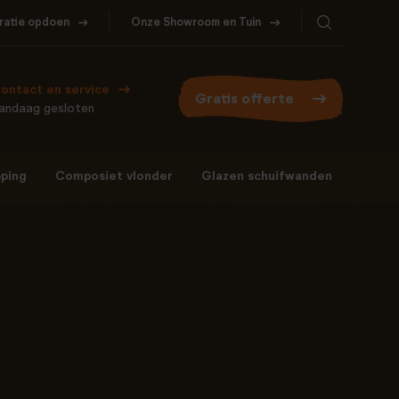
iratie opdoen
Onze Showroom en Tuin
ontact en service
Gratis offerte
andaag gesloten
ping
Composiet vlonder
Glazen schuifwanden
Bel ons
WhatsApp
077- 206 5000
Stuur een berichtje