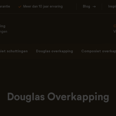
arantie
Meer dan 10 jaar ervaring
Blog
Insp
ing
C
ingen
V
et schuttingen
Douglas overkapping
Composiet overkap
Douglas Overkapping