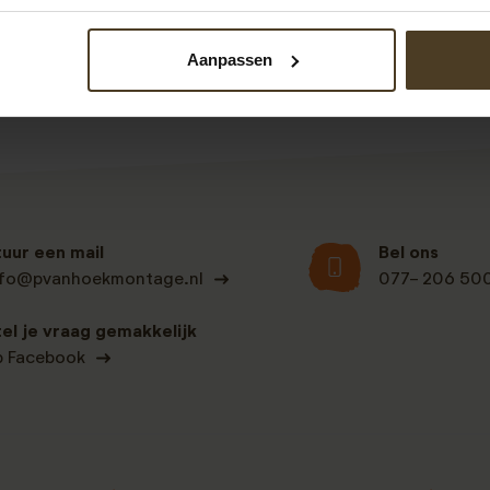
Binnen 2 werkdagen krijgt u dan een voorstel op maat van on
Aanpassen
tuur een mail
Bel ons
nfo@pvanhoekmontage.nl
077- 206 50
tel je vraag gemakkelijk
p Facebook