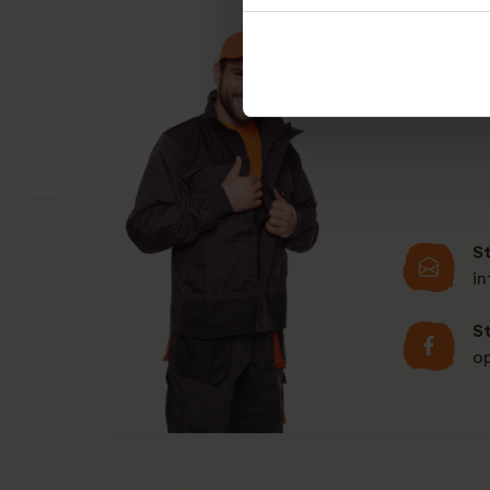
u deze aanvragen. 
S
i
S
o