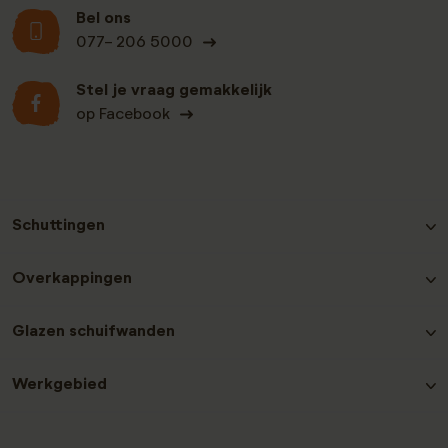
Bel ons
077- 206 5000
Stel je vraag gemakkelijk
op Facebook
Schuttingen
Hout-beton schutting Grenen
Overkappingen
Hout-beton schutting Nobifix
Hout-beton schutting Douglas
Douglas Overkappingen
Glazen schuifwanden
Hout-beton schutting Grenen Zwart
Hout-beton schutting Hardhout
Glazen schuifwanden plaatsen
Hout-beton schutting Redwood
Werkgebied
Laat een recensie achter
Contact en service