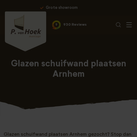
howroom
Professionele montag
9
930 Reviews
Glazen schuifwand plaatsen
Arnhem
Glazen schuifwand plaatsen Arnhem gezocht? Stop dan