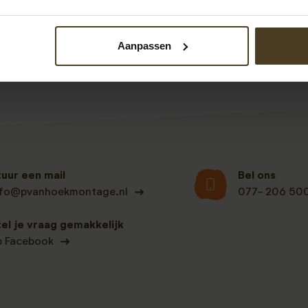
fferte glazen schuifwand
aanvragen. Binnen 5 minuten kunt
 krijgt u dan een voorstel op maat van ons.
Aanpassen
tuur een mail
Bel ons
nfo@pvanhoekmontage.nl
077- 206 50
tel je vraag gemakkelijk
p Facebook