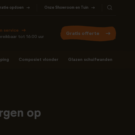
iratie opdoen
Onze Showroom en Tuin
Bel ons
WhatsApp
077- 206 5000
Stuur een berichtje
n service
Gratis offerte
reikbaar tot 16:00 uur
ping
Composiet vlonder
Glazen schuifwanden
Bel ons
WhatsApp
077- 206 5000
Stuur een berichtje
rgen op