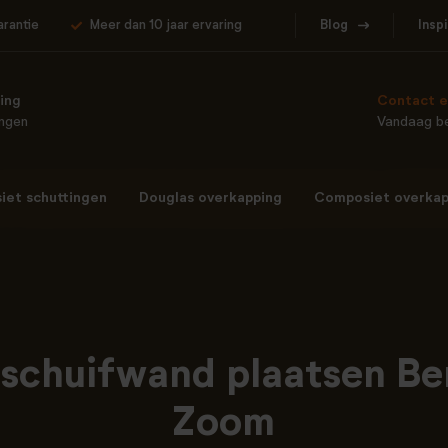
arantie
Meer dan 10 jaar ervaring
Blog
Insp
ing
Contact e
ingen
Vandaag be
et schuttingen
Douglas overkapping
Composiet overkap
 schuifwand plaatsen Be
Zoom