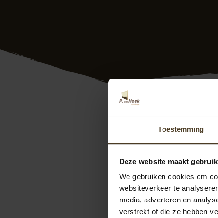
Glazen schuifwand
Toestemming
monteren van een g
staan daarbij cent
zoals u het wenst. 
Deze website maakt gebruik
motto.
We gebruiken cookies om cont
Wilt u weten wat er
websiteverkeer te analyseren
langs in onze
show
media, adverteren en analys
ons contact op. We
verstrekt of die ze hebben v