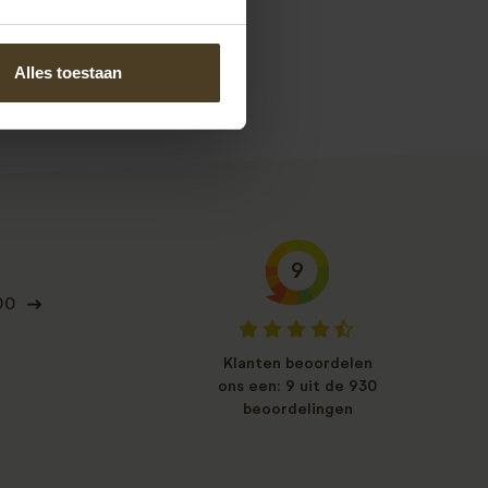
 u deze aanvragen.
Alles toestaan
9
00
Klanten beoordelen
ons een: 9 uit de 930
beoordelingen