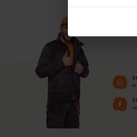
kunt u direct een
o
Binnen 2 werkdagen
S
i
S
o