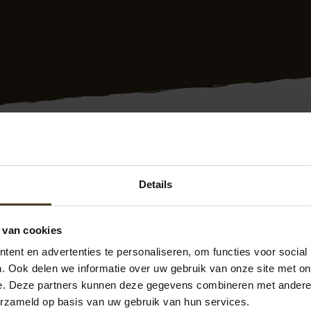
 plaatsen Bergen op Zoom gezocht? Stop dan maar met zoe
Details
lazen schuifwand doen we namelijk in heel Nederland als sp
raal. We monteren glazen schuifwanden in alle denkbare vor
Ook doen wij een gratis inmeting. Hoge kwaliteit tegen een sc
 van cookies
ent en advertenties te personaliseren, om functies voor social
 zoal mogelijk is? Kijk dan eens op onze
inspiratiepagina
of 
. Ook delen we informatie over uw gebruik van onze site met on
tuin
! En mocht u het alsnog niet weten of advies wensen? Ne
e. Deze partners kunnen deze gegevens combineren met andere i
 zijn te bereiken op
077- 206 5000
of via
info@pvanhoekm
erzameld op basis van uw gebruik van hun services.