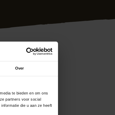
ken! Het deskundig
Over
ecialist. Uw wensen
men en kleuren
herpe prijs is ons
 media te bieden en om ons
kom gewoon even
ze partners voor social
em vrijblijvend met
nformatie die u aan ze heeft
ontage.nl
Ook