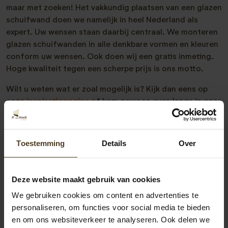
maar met zoeken! Het vakkundig plaatsen van een glazen
schuifwand doen we namelijk in heel Nederland als
expert. Uw wensen staan daarbij centraal. We monteren
glazen schuifwanden in alle denkbare vormen en kleuren
conform uw wensen. Ook doen wij een gratis inmeting.
Hoge kwaliteit tegen een scherpe prijs is ons motto.
Wilt u weten wat er zoal mogelijk is? Kijk dan eens op
onze
inspiratiepagina
of kom gewoon even langs in onze
showtuin
! En mocht u het alsnog niet weten of advies
wensen? Neem vrijblijvend met ons contact op. We zijn
te bereiken op
077- 206 5000
of via
Toestemming
Details
Over
info@pvanhoekmontage.nl
Ook kunt u direct een
offerte glazen schuifwand
aanvragen. Binnen 5 minuten
kunt u deze aanvragen. Binnen 2 werkdagen krijgt u dan
Deze website maakt gebruik van cookies
een voorstel op maat van ons.
We gebruiken cookies om content en advertenties te
personaliseren, om functies voor social media te bieden
en om ons websiteverkeer te analyseren. Ook delen we