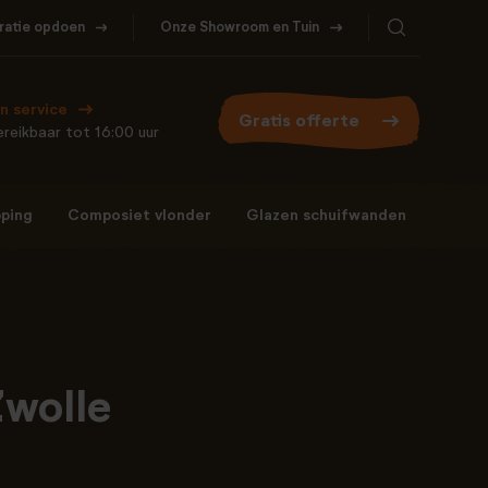
iratie opdoen
Onze Showroom en Tuin
Bel ons
WhatsApp
077- 206 5000
Stuur een berichtje
n service
Gratis offerte
reikbaar tot 16:00 uur
ping
Composiet vlonder
Glazen schuifwanden
Bel ons
WhatsApp
077- 206 5000
Stuur een berichtje
Zwolle