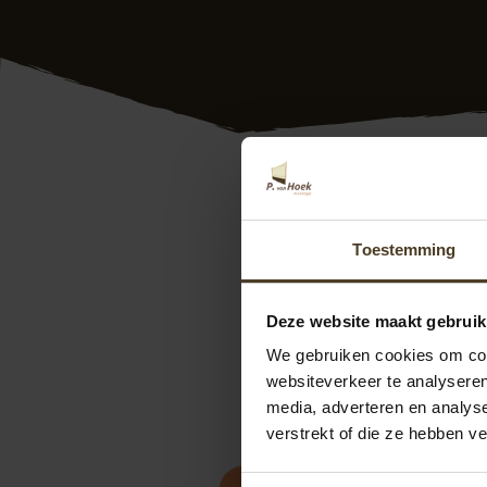
Glazen schuifwand 
van een glazen sch
Toestemming
daarbij centraal. 
uw wensen. Ook doen
Deze website maakt gebruik
Wilt u weten wat er
We gebruiken cookies om cont
langs in onze
show
websiteverkeer te analyseren
ons contact op. We
media, adverteren en analys
kunt u direct een
o
verstrekt of die ze hebben v
Binnen 2 werkdagen