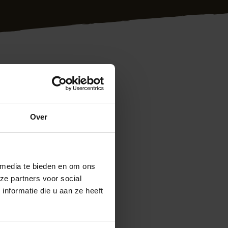
akkundig plaatsen
Uw wensen staan
Over
n kleuren conform
prijs is ons motto.
kom gewoon even
 media te bieden en om ons
em vrijblijvend met
ze partners voor social
ontage.nl
Ook
nformatie die u aan ze heeft
 u deze aanvragen.