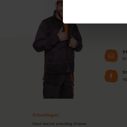
S
i
S
o
Schuttingen
Hout-beton schutting Grenen