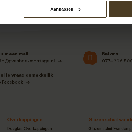
Aanpassen
tuur een mail
Bel ons
nfo@pvanhoekmontage.nl
077- 206 50
tel je vraag gemakkelijk
p Facebook
Overkappingen
Glazen schuifwand
Douglas Overkappingen
Glazen schuifwanden p