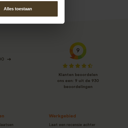
Alles toestaan
9
00
Klanten beoordelen
ons een: 9 uit de 930
beoordelingen
en
Werkgebied
laatsen
Laat een recensie achter