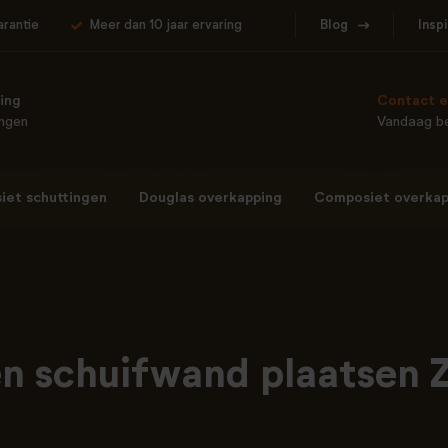
arantie
Meer dan 10 jaar ervaring
Blog
Insp
ing
Contact e
ingen
Vandaag be
et schuttingen
Douglas overkapping
Composiet overkap
n schuifwand plaatsen 