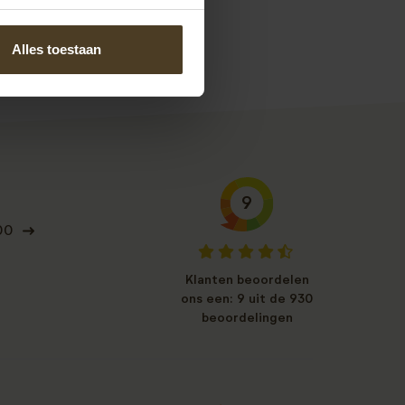
s.
Alles toestaan
9
00
Klanten beoordelen
ons een: 9 uit de 930
beoordelingen