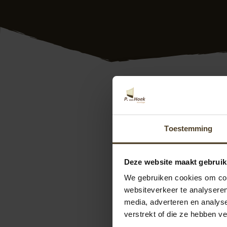
Goedkope douglas 
een goedkope dougl
specialist onder de
Toestemming
douglas overkappin
staan daarbij centr
ons motto.
Deze website maakt gebruik
We gebruiken cookies om cont
Wilt u weten wat er
websiteverkeer te analyseren
langs in onze
show
media, adverteren en analys
ons contact op. We
verstrekt of die ze hebben v
kunt u direct een
o