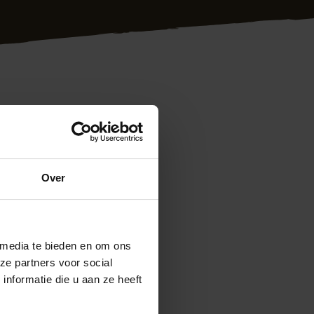
ndig plaatsen van
Limburg als
oont: wij kunnen de
Over
etingen. Uw wensen
en scherpe prijs is
 media te bieden en om ons
kom gewoon even
ze partners voor social
em vrijblijvend met
nformatie die u aan ze heeft
ontage.nl
Ook
en 5 minuten kunt