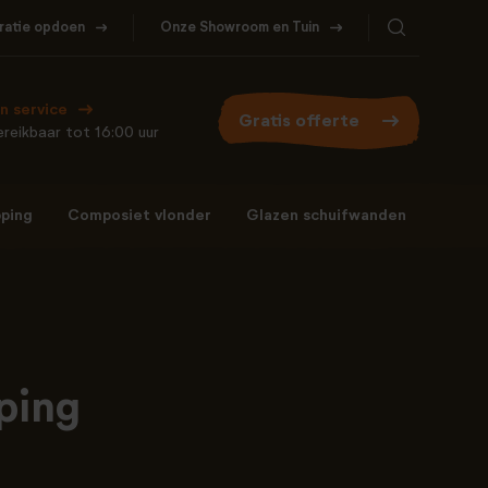
iratie opdoen
Onze Showroom en Tuin
Bel ons
WhatsApp
077- 206 5000
Stuur een berichtje
n service
Gratis offerte
reikbaar tot 16:00 uur
ping
Composiet vlonder
Glazen schuifwanden
Bel ons
WhatsApp
077- 206 5000
Stuur een berichtje
ping