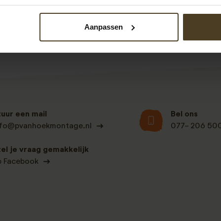
Binnen 2 werkdagen krijgt u dan een voorstel op maat van on
Aanpassen
tuur een mail
Bel ons
nfo@pvanhoekmontage.nl
077- 206 50
tel je vraag gemakkelijk
p Facebook