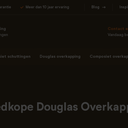
arantie
Meer dan 10 jaar ervaring
Blog
Insp
ing
Contact e
ingen
Vandaag be
et schuttingen
Douglas overkapping
Composiet overkap
dkope Douglas Overkap