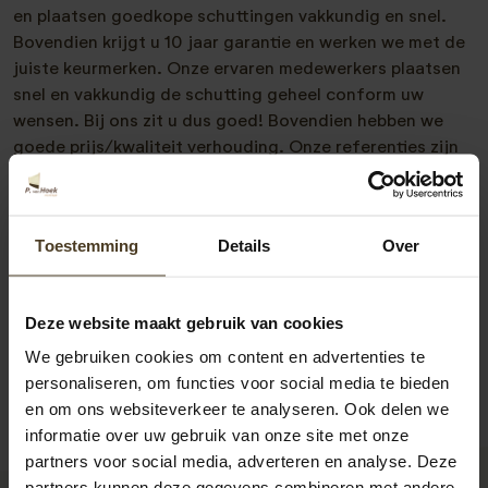
en plaatsen goedkope schuttingen vakkundig en snel.
Bovendien krijgt u 10 jaar garantie en werken we met de
juiste keurmerken. Onze ervaren medewerkers plaatsen
snel en vakkundig de schutting geheel conform uw
wensen. Bij ons zit u dus goed! Bovendien hebben we
goede prijs/kwaliteit verhouding. Onze referenties zijn
ook zeer goed. Meer weten? Neem vrijblijvend met ons
contact op. We zijn te bereiken op 077- 206 5000 en via
e-mail op
info@pvanhoekmontage.nl
Ook kunt u direct
Toestemming
Details
Over
een
offerte schutting plaatsen
aanvragen. We helpen u
graag!
Deze website maakt gebruik van cookies
We gebruiken cookies om content en advertenties te
personaliseren, om functies voor social media te bieden
en om ons websiteverkeer te analyseren. Ook delen we
informatie over uw gebruik van onze site met onze
partners voor social media, adverteren en analyse. Deze
partners kunnen deze gegevens combineren met andere